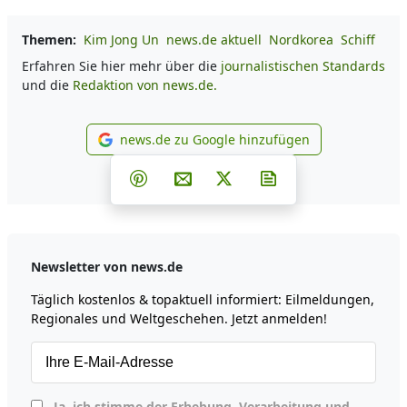
Themen:
Kim Jong Un
news.de aktuell
Nordkorea
Schiff
Erfahren Sie hier mehr über die
journalistischen Standards
und die
Redaktion von news.de.
news.de zu Google hinzufügen
news.de zu Google hinzufüg
Teilen auf Facebook
Teilen auf Whatsapp
Teilen auf Telegram
Teilen auf Pinterest
Per E-Mail teilen
Post auf X
Newsletter abonni
Newsletter von news.de
Täglich kostenlos & topaktuell informiert: Eilmeldungen,
Regionales und Weltgeschehen. Jetzt anmelden!
Ja, ich stimme der Erhebung, Verarbeitung und