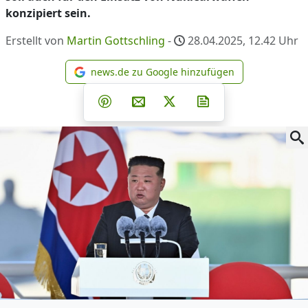
konzipiert sein.
Erstellt von
Martin Gottschling
-
28.04.2025, 12.42
Uhr
news.de zu Google hinzufügen
news.de zu Google hinzufüg
Teilen auf Facebook
Teilen auf Whatsapp
Teilen auf Telegram
Teilen auf Pinterest
Per E-Mail teilen
Post auf X
Newsletter abonni