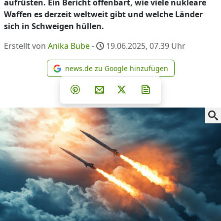
aufrüsten. Ein Bericht offenbart, wie viele nukleare
Waffen es derzeit weltweit gibt und welche Länder
sich in Schweigen hüllen.
Erstellt von
Anika Bube
-
19.06.2025, 07.39
Uhr
news.de zu Google hinzufügen
news.de zu Google hinzufüg
Teilen auf Facebook
Teilen auf Whatsapp
Teilen auf Telegram
Teilen auf Pinterest
Per E-Mail teilen
Post auf X
Newsletter abonni