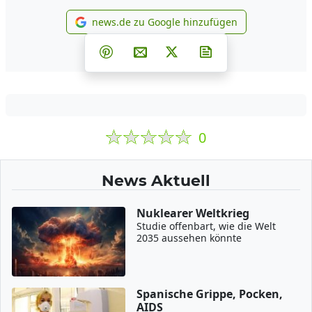
news.de zu Google hinzufügen
news.de zu Google hinzufüg
Teilen auf Facebook
Teilen auf Whatsapp
Teilen auf Telegram
Teilen auf Pinterest
Per E-Mail teilen
Post auf X
Newsletter abonni
0
News Aktuell
Nuklearer Weltkrieg
Studie offenbart, wie die Welt
2035 aussehen könnte
Spanische Grippe, Pocken,
AIDS