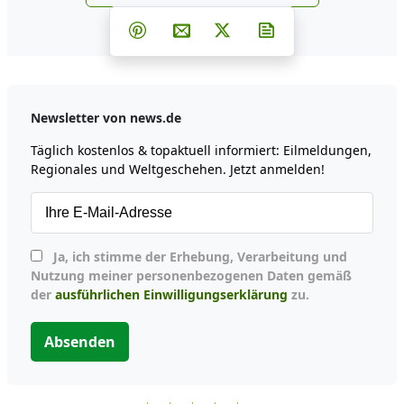
news.de zu Google hinzufüg
Teilen auf Facebook
Teilen auf Whatsapp
Teilen auf Telegram
Teilen auf Pinterest
Per E-Mail teilen
Post auf X
Newsletter abonni
Newsletter von news.de
Täglich kostenlos & topaktuell informiert: Eilmeldungen,
Regionales und Weltgeschehen. Jetzt anmelden!
Ja, ich stimme der Erhebung, Verarbeitung und
Nutzung meiner personenbezogenen Daten gemäß
der
ausführlichen Einwilligungserklärung
zu.
Absenden