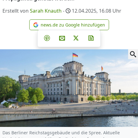
Erstellt von
Sarah Knauth
-
12.04.2025, 16.08
Uhr
news.de zu Google hinzufügen
news.de zu Google hinzufüg
Teilen auf Facebook
Teilen auf Whatsapp
Teilen auf Telegram
Teilen auf Pinterest
Per E-Mail teilen
Post auf X
Newsletter abonni
Das Berliner Reichstagsgebäude und die Spree. Aktuelle