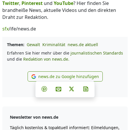
Twitter
,
Pinterest
und
YouTube
? Hier finden Sie
brandheiße News, aktuelle Videos und den direkten
Draht zur Redaktion.
sfx
/ife/news.de
Themen:
Gewalt
Kriminalität
news.de aktuell
Erfahren Sie hier mehr über die
journalistischen Standards
und die
Redaktion von news.de.
news.de zu Google hinzufügen
news.de zu Google hinzufüg
Teilen auf Facebook
Teilen auf Whatsapp
Teilen auf Telegram
Teilen auf Pinterest
Per E-Mail teilen
Post auf X
Newsletter abonni
Newsletter von news.de
Täglich kostenlos & topaktuell informiert: Eilmeldungen,