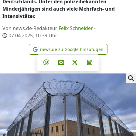
Deutschlands. Unter den polizeibekannten
Minderjährigen sind auch viele Mehrfach- und
Intensivtäter.
Von news.de-Redakteur
Felix Schneider
-
07.04.2025, 10.39
Uhr
news.de zu Google hinzufügen
news.de zu Google hinzufüg
Teilen auf Facebook
Teilen auf Whatsapp
Teilen auf Telegram
Teilen auf Pinterest
Per E-Mail teilen
Post auf X
Newsletter abonni