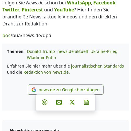
Folgen Sie
News.de
schon bei
WhatsApp
,
Facebook
,
Twitter
,
Pinterest
und
YouTube
? Hier finden Sie
brandheiße News, aktuelle Videos und den direkten
Draht zur Redaktion.
bos
/bua/news.de/dpa
Themen:
Donald Trump
news.de aktuell
Ukraine-Krieg
Wladimir Putin
Erfahren Sie hier mehr über die
journalistischen Standards
und die
Redaktion von news.de.
news.de zu Google hinzufügen
news.de zu Google hinzufüg
Teilen auf Facebook
Teilen auf Whatsapp
Teilen auf Telegram
Teilen auf Pinterest
Per E-Mail teilen
Post auf X
Newsletter abonni
Newsletter von news.de