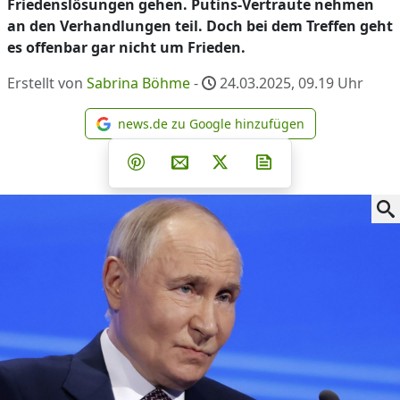
Friedenslösungen gehen. Putins-Vertraute nehmen
an den Verhandlungen teil. Doch bei dem Treffen geht
es offenbar gar nicht um Frieden.
Erstellt von
Sabrina Böhme
-
24.03.2025, 09.19
Uhr
news.de zu Google hinzufügen
news.de zu Google hinzufüg
Teilen auf Facebook
Teilen auf Whatsapp
Teilen auf Telegram
Teilen auf Pinterest
Per E-Mail teilen
Post auf X
Newsletter abonni