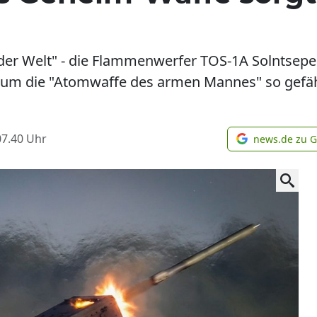
e der Welt" - die Flammenwerfer TOS-1A Solntsepe
rum die "Atomwaffe des armen Mannes" so gefähr
07.40
Uhr
news.de zu 