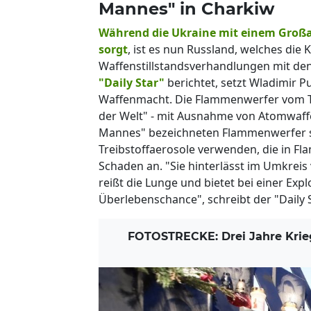
Mannes" in Charkiw
Während die Ukraine mit einem Großan
sorgt
, ist es nun Russland, welches di
Waffenstillstandsverhandlungen mit den
"Daily Star"
berichtet, setzt Wladimir P
Waffenmacht. Die Flammenwerfer vom Ty
der Welt" - mit Ausnahme von Atomwaff
Mannes" bezeichneten Flammenwerfer si
Treibstoffaerosole verwenden, die in F
Schaden an. "Sie hinterlässt im Umkreis
reißt die Lunge und bietet bei einer Exp
Überlebenschance", schreibt der "Daily S
FOTOSTRECKE: Drei Jahre Krieg