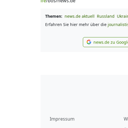
ife
/bos/news.de
Themen:
news.de aktuell
Russland
Ukrai
Erfahren Sie hier mehr über die
journalist
news.de zu Googl
new
Impressum
W