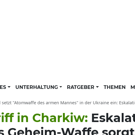
LES
UNTERHALTUNG
RATGEBER
THEMEN
M
setzt "Atomwaffe des armen Mannes" in der Ukraine ein: Eskalation in der U
ff in Charkiw:
Eskalat
s Geheim-Waffe sorgt