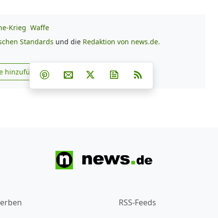
ne-Krieg
Waffe
ischen Standards
und die
Redaktion von news.de.
Teilen auf Facebook
Teilen auf Whatsapp
Teilen auf Telegram
e hinzufügen
Teilen auf Pinterest
Per E-Mail teilen
Post auf X
Newsletter abonnieren
RSS
s.de zu Google hinzufügen
erben
RSS-Feeds