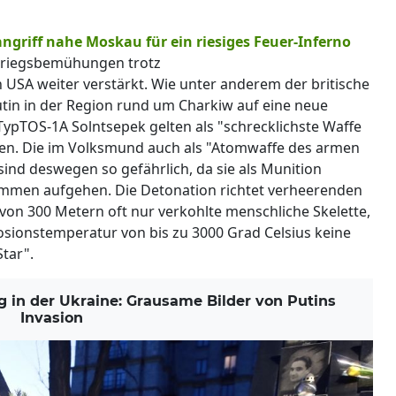
griff nahe Moskau für ein riesiges Feuer-Inferno
e Kriegsbemühungen trotz
 USA weiter verstärkt. Wie unter anderem der britische
utin in der Region rund um Charkiw auf eine neue
pTOS-1A Solntsepek gelten als "schrecklichste Waffe
en. Die im Volksmund auch als "Atomwaffe des armen
nd deswegen so gefährlich, da sie als Munition
lammen aufgehen. Die Detonation richtet verheerenden
 von 300 Metern oft nur verkohlte menschliche Skelette,
losionstemperatur von bis zu 3000 Grad Celsius keine
tar".
 in der Ukraine: Grausame Bilder von Putins
Invasion