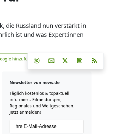
k, die Russland nun verstärkt in
lich ist und was Expert:innen
Teilen auf Facebook
Teilen auf Whatsapp
Teilen auf Telegram
Google hinzufügen
Teilen auf Pinterest
Per E-Mail teilen
Post auf X
Newsletter abonniere
RSS
news.de zu Google hinzufügen
Newsletter von news.de
Täglich kostenlos & topaktuell
informiert: Eilmeldungen,
Regionales und Weltgeschehen.
Jetzt anmelden!