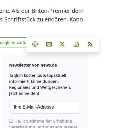
ene. Als der Briten-Premier dem
s Schriftstück zu erklären. Kann
Teilen auf Facebook
Teilen auf Whatsapp
Teilen auf Telegram
Google hinzufügen
Teilen auf Pinterest
Per E-Mail teilen
Post auf X
Newsletter abonniere
RSS
news.de zu Google hinzufügen
Newsletter von news.de
Täglich kostenlos & topaktuell
informiert: Eilmeldungen,
Regionales und Weltgeschehen.
Jetzt anmelden!
Ja, ich stimme der Erhebung,
Verarbeitung und Nutzung meiner