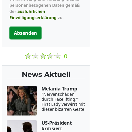
personenbezogenen Daten gemäß
der
ausführlichen
Einwilligungserklärung
zu.
Absenden
0
News Aktuell
Melania Trump
"Nervenschäden
durch Facelifting?"
First Lady verwirrt mit
dieser bizarren Geste
US-Präsident
kritisiert