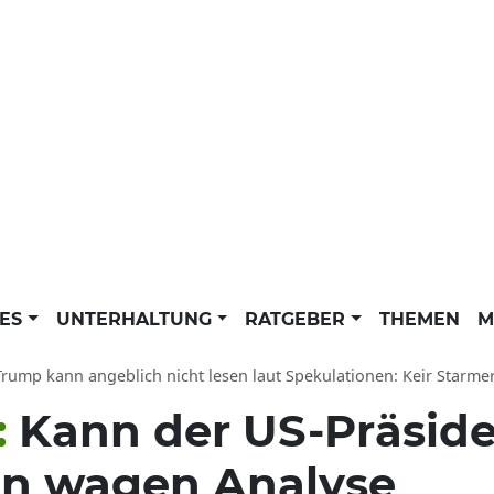
LES
UNTERHALTUNG
RATGEBER
THEMEN
M
ump kann angeblich nicht lesen laut Spekulationen: Keir Starmer soll U
:
Kann der US-Präside
en wagen Analyse