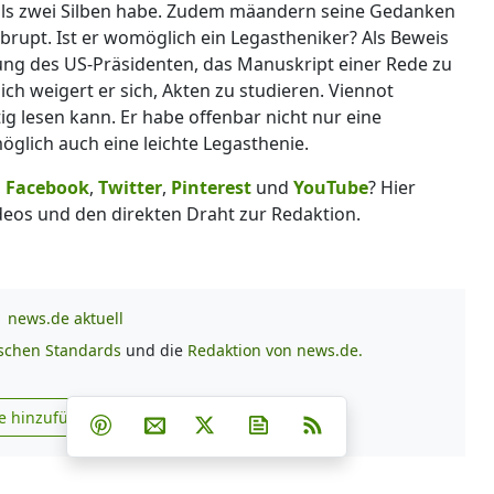
 als zwei Silben habe. Zudem mäandern seine Gedanken
brupt. Ist er womöglich ein Legastheniker? Als Beweis
gung des US-Präsidenten, das Manuskript einer Rede zu
ich weigert er sich, Akten zu studieren. Viennot
ig lesen kann. Er habe offenbar nicht nur eine
lich auch eine leichte Legasthenie.
,
Facebook
,
Twitter
,
Pinterest
und
YouTube
? Hier
deos und den direkten Draht zur Redaktion.
news.de aktuell
ischen Standards
und die
Redaktion von news.de.
Teilen auf Facebook
Teilen auf Whatsapp
Teilen auf Telegram
e hinzufügen
Teilen auf Pinterest
Per E-Mail teilen
Post auf X
Newsletter abonnieren
RSS
s.de zu Google hinzufügen