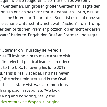
sagen, wie Sie reagieren, also muss ich es wissen",
ger Gentleman. Ein großer, großer Gentleman", sagte der
ann sah er sich das Schriftstück genau an. "Nun, das ist
s seine Unterschrift darauf ist.Sonst ist es nicht ganz so
eine schöne Unterschrift, nicht wahr? Schön", fuhr Trump
er den britischen Premier plötzlich, ob er nicht erklären
bsatz" bedeute. Er gab den Brief an Starmer und sagte:
ir Starmer on Thursday delivered a
es III inviting him to make a state visit
first elected political leader in modern
it to the U.K., following his June 2019
I. “This is really special. This has never
” the prime minister said in the Oval
ink the last state visit was a tremendous
 Trump said in response. “We look
 king and honoring, really, the
rles
#statevisit
#cspan
♬ original