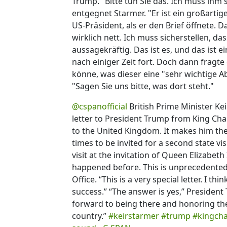
Trump. "Bitte tun Sie das. Ich muss ihm 
entgegnet Starmer. "Er ist ein großarti
US-Präsident, als er den Brief öffnete. D
wirklich nett. Ich muss sicherstellen, das
aussagekräftig. Das ist es, und das ist 
nach einiger Zeit fort. Doch dann fragte 
könne, was dieser eine "sehr wichtige A
"Sagen Sie uns bitte, was dort steht."
@cspanofficial
British Prime Minister Ke
letter to President Trump from King Charl
to the United Kingdom. It makes him the 
times to be invited for a second state vis
visit at the invitation of Queen Elizabeth I
happened before. This is unprecedented,
Office. “This is a very special letter. I th
success.” “The answer is yes,” President
forward to being there and honoring the
country.”
#keirstarmer
#trump
#kingcha