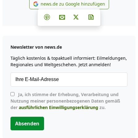
news.de zu Google hinzufügen
news.de zu Google hinzufüg
Teilen auf Facebook
Teilen auf Whatsapp
Teilen auf Telegram
Teilen auf Pinterest
Per E-Mail teilen
Post auf X
Newsletter abonni
Newsletter von news.de
Täglich kostenlos & topaktuell informiert: Eilmeldungen,
Regionales und Weltgeschehen. Jetzt anmelden!
Ja, ich stimme der Erhebung, Verarbeitung und
Nutzung meiner personenbezogenen Daten gemäß
der
ausführlichen Einwilligungserklärung
zu.
Absenden