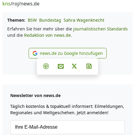
kns
/roj/news.de
Themen:
BSW
Bundestag
Sahra Wagenknecht
Erfahren Sie hier mehr über die
journalistischen Standards
und die
Redaktion von news.de.
news.de zu Google hinzufügen
news.de zu Google hinzufüg
Teilen auf Facebook
Teilen auf Whatsapp
Teilen auf Telegram
Teilen auf Pinterest
Per E-Mail teilen
Post auf X
Newsletter abonni
Newsletter von news.de
Täglich kostenlos & topaktuell informiert: Eilmeldungen,
Regionales und Weltgeschehen. Jetzt anmelden!