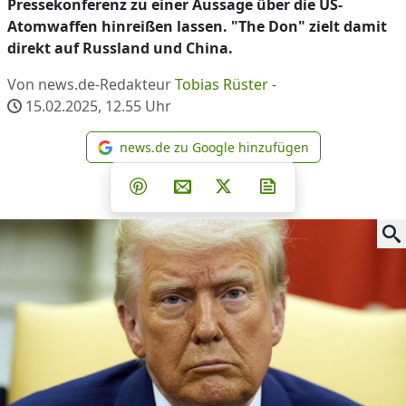
Pressekonferenz zu einer Aussage über die US-
Atomwaffen hinreißen lassen. "The Don" zielt damit
direkt auf Russland und China.
Von news.de-Redakteur
Tobias Rüster
-
15.02.2025, 12.55
Uhr
news.de zu Google hinzufügen
news.de zu Google hinzufüg
Teilen auf Facebook
Teilen auf Whatsapp
Teilen auf Telegram
Teilen auf Pinterest
Per E-Mail teilen
Post auf X
Newsletter abonni