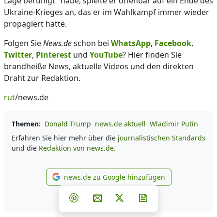
Lage beruhigt" habe, spielte er offenbar auf ein Ende des
Ukraine-Krieges an, das er im Wahlkampf immer wieder
propagiert hatte.
Folgen Sie
News.de
schon bei
WhatsApp
,
Facebook
,
Twitter
,
Pinterest
und
YouTube
? Hier finden Sie
brandheiße News, aktuelle Videos und den direkten
Draht zur Redaktion.
rut
/news.de
Themen:
Donald Trump
news.de aktuell
Wladimir Putin
Erfahren Sie hier mehr über die
journalistischen Standards
und die
Redaktion von news.de.
news.de zu Google hinzufügen
news.de zu Google hinzufüg
Teilen auf Facebook
Teilen auf Whatsapp
Teilen auf Telegram
Teilen auf Pinterest
Per E-Mail teilen
Post auf X
Newsletter abonni