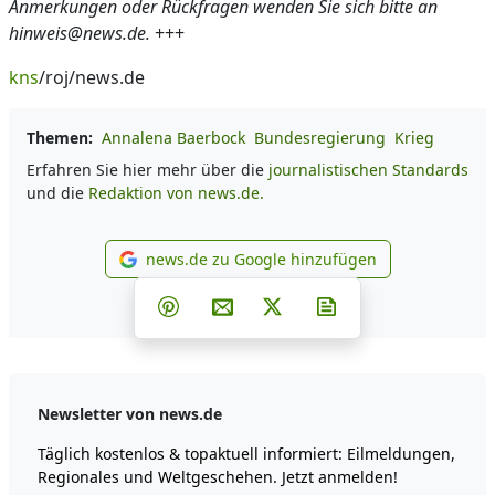
Anmerkungen oder Rückfragen wenden Sie sich bitte an
hinweis@news.de.
+++
kns
/roj/news.de
Themen:
Annalena Baerbock
Bundesregierung
Krieg
Erfahren Sie hier mehr über die
journalistischen Standards
und die
Redaktion von news.de.
news.de zu Google hinzufügen
news.de zu Google hinzufüg
Teilen auf Facebook
Teilen auf Whatsapp
Teilen auf Telegram
Teilen auf Pinterest
Per E-Mail teilen
Post auf X
Newsletter abonni
Newsletter von news.de
Täglich kostenlos & topaktuell informiert: Eilmeldungen,
Regionales und Weltgeschehen. Jetzt anmelden!