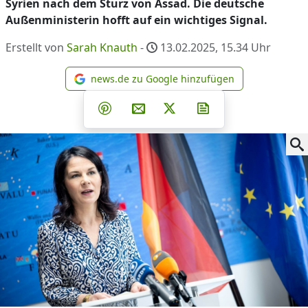
Syrien nach dem Sturz von Assad. Die deutsche
Außenministerin hofft auf ein wichtiges Signal.
Erstellt von
Sarah Knauth
-
13.02.2025, 15.34
Uhr
news.de zu Google hinzufügen
news.de zu Google hinzufüg
Teilen auf Facebook
Teilen auf Whatsapp
Teilen auf Telegram
Teilen auf Pinterest
Per E-Mail teilen
Post auf X
Newsletter abonni