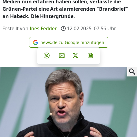
Medien nun erfahren haben sollen, verfasste die
Grünen-Partei eine Art alarmierenden "Brandbrief"
an Habeck. Die Hintergründe.
Erstellt von
Ines Fedder
-
12.02.2025, 07.56
Uhr
news.de zu Google hinzufügen
news.de zu Google hinzufüg
Teilen auf Facebook
Teilen auf Whatsapp
Teilen auf Telegram
Teilen auf Pinterest
Per E-Mail teilen
Post auf X
Newsletter abonni