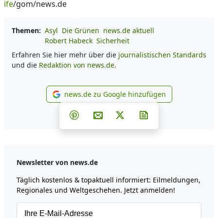
ife
/gom/news.de
Themen:
Asyl
Die Grünen
news.de aktuell
Robert Habeck
Sicherheit
Erfahren Sie hier mehr über die
journalistischen Standards
und die
Redaktion von news.de.
news.de zu Google hinzufügen
news.de zu Google hinzufüg
Teilen auf Facebook
Teilen auf Whatsapp
Teilen auf Telegram
Teilen auf Pinterest
Per E-Mail teilen
Post auf X
Newsletter abonni
Newsletter von news.de
Täglich kostenlos & topaktuell informiert: Eilmeldungen,
Regionales und Weltgeschehen. Jetzt anmelden!