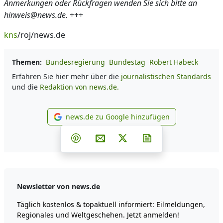
Anmerkungen oder Rückfragen wenden Sie sich bitte an
hinweis@news.de.
+++
kns
/roj/news.de
Themen:
Bundesregierung
Bundestag
Robert Habeck
Erfahren Sie hier mehr über die
journalistischen Standards
und die
Redaktion von news.de.
news.de zu Google hinzufügen
news.de zu Google hinzufüg
Teilen auf Facebook
Teilen auf Whatsapp
Teilen auf Telegram
Teilen auf Pinterest
Per E-Mail teilen
Post auf X
Newsletter abonni
Newsletter von news.de
Täglich kostenlos & topaktuell informiert: Eilmeldungen,
Regionales und Weltgeschehen. Jetzt anmelden!