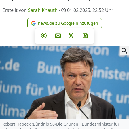
Erstellt von
Sarah Knauth
-
01.02.2025, 22.52
Uhr
news.de zu Google hinzufügen
news.de zu Google hinzufüg
Teilen auf Facebook
Teilen auf Whatsapp
Teilen auf Telegram
Teilen auf Pinterest
Per E-Mail teilen
Post auf X
Newsletter abonni
Robert Habeck (Bündnis 90/Die Grünen), Bundesminister für