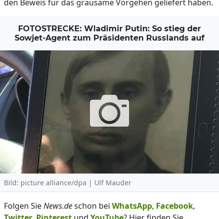
den Beweis für das grausame Vorgehen geliefert haben.
FOTOSTRECKE: Wladimir Putin: So stieg der
Sowjet-Agent zum Präsidenten Russlands auf
Bild: picture alliance/dpa | Ulf Mauder
Folgen Sie
News.de
schon bei
WhatsApp
,
Facebook
,
Twitter
,
Pinterest
und
YouTube
? Hier finden Sie