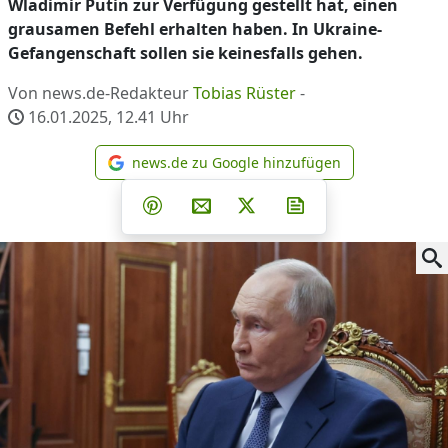
Wladimir Putin zur Verfügung gestellt hat, einen
grausamen Befehl erhalten haben. In Ukraine-
Gefangenschaft sollen sie keinesfalls gehen.
Von news.de-Redakteur
Tobias Rüster
-
16.01.2025, 12.41
Uhr
news.de zu Google hinzufügen
news.de zu Google hinzufüg
Teilen auf Facebook
Teilen auf Whatsapp
Teilen auf Telegram
Teilen auf Pinterest
Per E-Mail teilen
Post auf X
Newsletter abonni