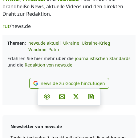
brandheiße News, aktuelle Videos und den direkten
Draht zur Redaktion.
rut
/news.de
Themen:
news.de aktuell
Ukraine
Ukraine-Krieg
Wladimir Putin
Erfahren Sie hier mehr über die
journalistischen Standards
und die
Redaktion von news.de.
news.de zu Google hinzufügen
news.de zu Google hinzufüg
Teilen auf Facebook
Teilen auf Whatsapp
Teilen auf Telegram
Teilen auf Pinterest
Per E-Mail teilen
Post auf X
Newsletter abonni
Newsletter von news.de
Täglich kostenlos & topaktuell informiert: Eilmeldungen,