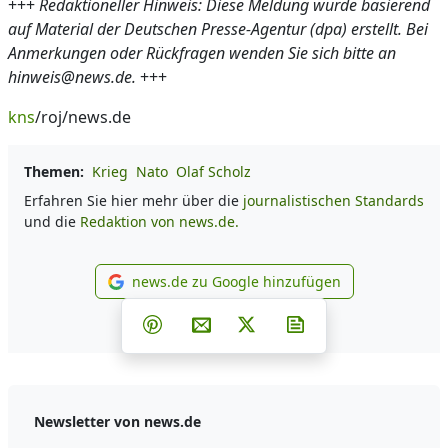
+++
Redaktioneller Hinweis: Diese Meldung wurde basierend
auf Material der Deutschen Presse-Agentur (dpa) erstellt. Bei
Anmerkungen oder Rückfragen wenden Sie sich bitte an
hinweis@news.de.
+++
kns
/roj/news.de
Themen:
Krieg
Nato
Olaf Scholz
Erfahren Sie hier mehr über die
journalistischen Standards
und die
Redaktion von news.de.
news.de zu Google hinzufügen
news.de zu Google hinzufüg
Teilen auf Facebook
Teilen auf Whatsapp
Teilen auf Telegram
Teilen auf Pinterest
Per E-Mail teilen
Post auf X
Newsletter abonni
Newsletter von news.de