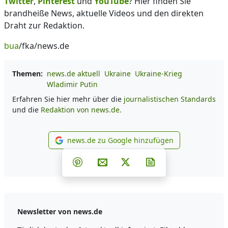
Twitter
,
Pinterest
und
YouTube
? Hier finden Sie
brandheiße News, aktuelle Videos und den direkten
Draht zur Redaktion.
bua
/fka/news.de
Themen:
news.de aktuell
Ukraine
Ukraine-Krieg
Wladimir Putin
Erfahren Sie hier mehr über die
journalistischen Standards
und die
Redaktion von news.de.
news.de zu Google hinzufügen
news.de zu Google hinzufüg
Teilen auf Facebook
Teilen auf Whatsapp
Teilen auf Telegram
Teilen auf Pinterest
Per E-Mail teilen
Post auf X
Newsletter abonni
Newsletter von news.de