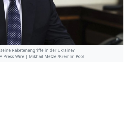
 seine Raketenangriffe in der Ukraine?
MA Press Wire | Mikhail Metzel/Kremlin Pool