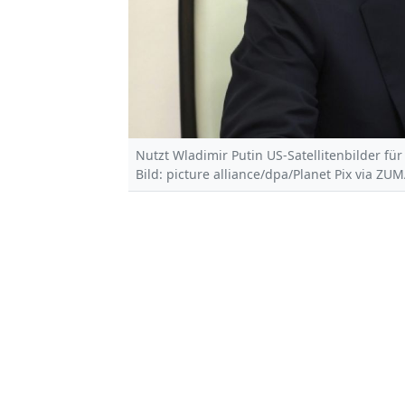
Nutzt Wladimir Putin US-Satellitenbilder für
Bild: picture alliance/dpa/Planet Pix via ZU