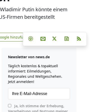
d? Wladimir Putin könnte einem
 US-Firmen bereitgestellt
Teilen auf Facebook
Teilen auf Whatsapp
Teilen auf Telegram
Google hinzufügen
Teilen auf Pinterest
Per E-Mail teilen
Post auf X
Newsletter abonniere
RSS
news.de zu Google hinzufügen
Newsletter von news.de
Täglich kostenlos & topaktuell
informiert: Eilmeldungen,
Regionales und Weltgeschehen.
Jetzt anmelden!
Ja, ich stimme der Erhebung,
Verarbeitung und Nutzung meiner