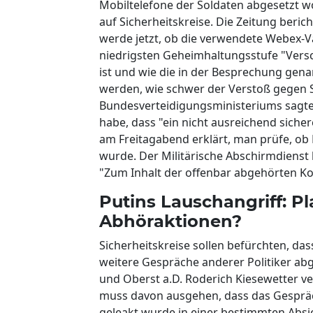
Mobiltelefone der Soldaten abgesetzt w
auf Sicherheitskreise. Die Zeitung beric
werde jetzt, ob die verwendete Webex-V
niedrigsten Geheimhaltungsstufe "Vers
ist und wie die in der Besprechung genan
werden, wie schwer der Verstoß gegen S
Bundesverteidigungsministeriums sagte,
habe, dass "ein nicht ausreichend sich
am Freitagabend erklärt, man prüfe, ob
wurde. Der Militärische Abschirmdienst 
"Zum Inhalt der offenbar abgehörten K
Putins Lauschangriff: P
Abhöraktionen?
Sicherheitskreise sollen befürchten, da
weitere Gespräche anderer Politiker 
und Oberst a.D. Roderich Kiesewetter ve
muss davon ausgehen, dass das Gespräc
geleakt wurde in einer bestimmten Absic