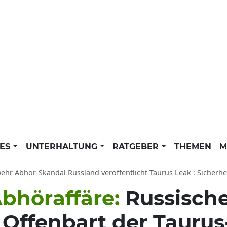
LES
UNTERHALTUNG
RATGEBER
THEMEN
M
r Abhör-Skandal Russland veröffentlicht Taurus Leak : Sicherheitsrisi
bhöraffäre:
Russisch
 Offenbart der Taurus