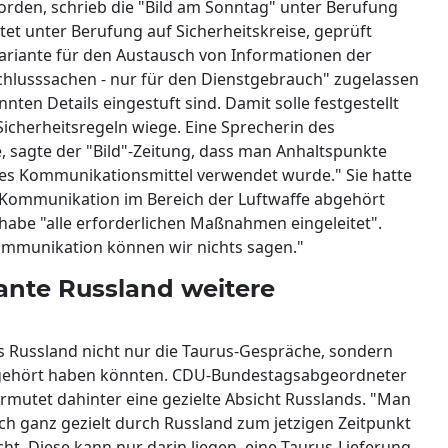
orden, schrieb die "Bild am Sonntag" unter Berufung
htet unter Berufung auf Sicherheitskreise, geprüft
ariante für den Austausch von Informationen der
chlusssachen - nur für den Dienstgebrauch" zugelassen
nten Details eingestuft sind. Damit solle festgestellt
icherheitsregeln wiege. Eine Sprecherin des
 sagte der "Bild"-Zeitung, dass man Anhaltspunkte
eres Kommunikationsmittel verwendet wurde." Sie hatte
 Kommunikation im Bereich der Luftwaffe abgehört
habe "alle erforderlichen Maßnahmen eingeleitet".
ommunikation können wir nichts sagen."
lante Russland weitere
ss Russland nicht nur die Taurus-Gespräche, sondern
abgehört haben könnten. CDU-Bundestagsabgeordneter
rmutet dahinter eine gezielte Absicht Russlands. "Man
h ganz gezielt durch Russland zum jetzigen Zeitpunkt
ht. Diese kann nur darin liegen, eine Taurus-Lieferung