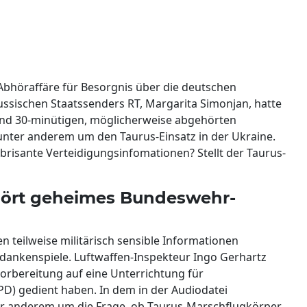
Abhöraffäre für Besorgnis über die deutschen
ssischen Staatssenders RT, Margarita Simonjan, hatte
und 30-minütigen, möglicherweise abgehörten
 unter anderem um den Taurus-Einsatz in der Ukraine.
 brisante Verteidigungsinfomationen? Stellt der Taurus-
hört geheimes Bundeswehr-
 teilweise militärisch sensible Informationen
ankenspiele. Luftwaffen-Inspekteur Ingo Gerhartz
Vorbereitung auf eine Unterrichtung für
SPD) gedient haben. In dem in der Audiodatei
r anderem um die Frage, ob Taurus-Marschflugkörper