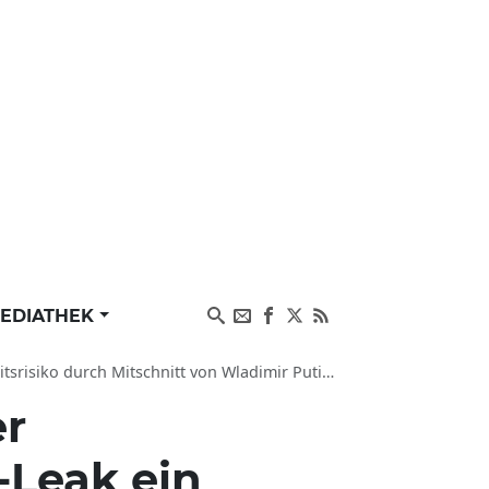
EDIATHEK
ko durch Mitschnitt von Wladimir Putin Regime?
er
-Leak ein