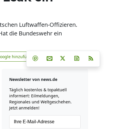
tschen Luftwaffen-Offizieren.
. Hat die Bundeswehr ein
Teilen auf Facebook
Teilen auf Whatsapp
Teilen auf Telegram
Google hinzufügen
Teilen auf Pinterest
Per E-Mail teilen
Post auf X
Newsletter abonniere
RSS
news.de zu Google hinzufügen
Newsletter von news.de
Täglich kostenlos & topaktuell
informiert: Eilmeldungen,
Regionales und Weltgeschehen.
Jetzt anmelden!