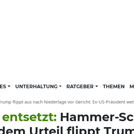
LES
UNTERHALTUNG
RATGEBER
THEMEN
M
ump flippt aus nach Niederlage vor Gericht: Ex-US-Präsident wettert 
entsetzt:
Hammer-Sch
dem Urteil flippt Trum