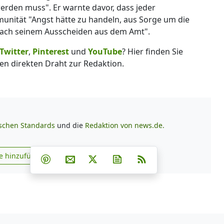
rden muss". Er warnte davor, dass jeder
unität "Angst hätte zu handeln, aus Sorge um die
nach seinem Ausscheiden aus dem Amt".
Twitter
,
Pinterest
und
YouTube
? Hier finden Sie
en direkten Draht zur Redaktion.
ischen Standards
und die
Redaktion von news.de.
Teilen auf Facebook
Teilen auf Whatsapp
Teilen auf Telegram
e hinzufügen
Teilen auf Pinterest
Per E-Mail teilen
Post auf X
Newsletter abonnieren
RSS
s.de zu Google hinzufügen