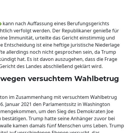
p
kann nach Auffassung eines Berufungsgerichts
tlich verfolgt werden. Der Republikaner genieße für
ne Immunität, urteilte das Gericht einstimmig und
 Entscheidung ist eine heftige juristische Niederlage
rfte allerdings noch nicht gesprochen sein, da Trump
ndigt hat. Es ist davon auszugehen, dass die Frage
ericht des Landes abschließend geklärt wird.
 wegen versuchtem Wahlbetrug
ngton im Zusammenhang mit versuchtem Wahlbetrug
6. Januar 2021 den Parlamentssitz in Washington
ammengekommen, um den Sieg des Demokraten Joe
u bestätigen. Trump hatte seine Anhänger zuvor bei
Krawalle kamen damals fünf Menschen ums Leben. Trump
itol auf verschiedenen Ebenen versucht, das