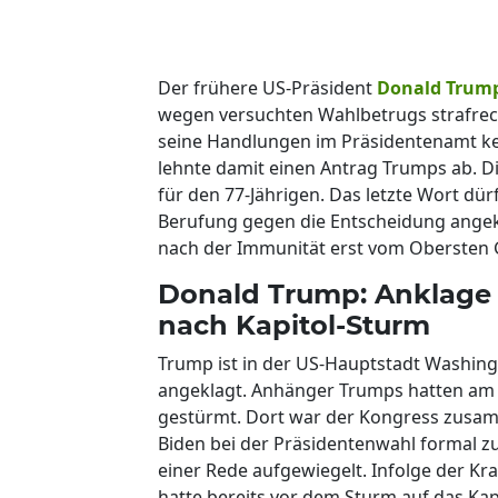
Der frühere US-Präsident
Donald Trum
wegen versuchten Wahlbetrugs strafrech
seine Handlungen im Präsidentenamt kei
lehnte damit einen Antrag Trumps ab. Die
für den 77-Jährigen. Das letzte Wort dü
Berufung gegen die Entscheidung angekü
nach der Immunität erst vom Obersten G
Donald Trump: Anklage
nach Kapitol-Sturm
Trump ist in der US-Hauptstadt Washi
angeklagt. Anhänger Trumps hatten am 
gestürmt. Dort war der Kongress zus
Biden bei der Präsidentenwahl formal z
einer Rede aufgewiegelt. Infolge der 
hatte bereits vor dem Sturm auf das Kap