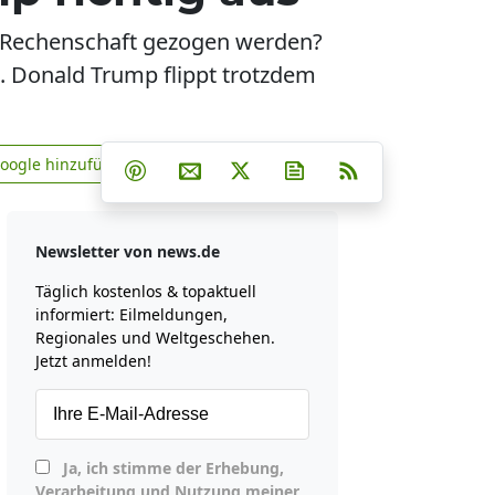
r Rechenschaft gezogen werden?
n. Donald Trump flippt trotzdem
Teilen auf Facebook
Teilen auf Whatsapp
Teilen auf Telegram
Google hinzufügen
Teilen auf Pinterest
Per E-Mail teilen
Post auf X
Newsletter abonniere
RSS
news.de zu Google hinzufügen
Newsletter von news.de
Täglich kostenlos & topaktuell
informiert: Eilmeldungen,
Regionales und Weltgeschehen.
Jetzt anmelden!
Ja, ich stimme der Erhebung,
Verarbeitung und Nutzung meiner