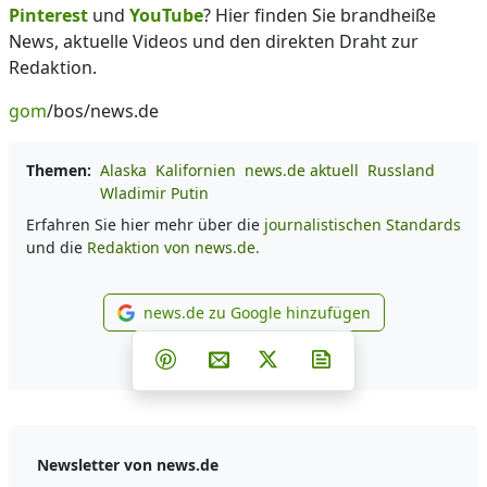
Pinterest
und
YouTube
? Hier finden Sie brandheiße
News, aktuelle Videos und den direkten Draht zur
Redaktion.
gom
/bos/news.de
Themen:
Alaska
Kalifornien
news.de aktuell
Russland
Wladimir Putin
Erfahren Sie hier mehr über die
journalistischen Standards
und die
Redaktion von news.de.
news.de zu Google hinzufügen
news.de zu Google hinzufüg
Teilen auf Facebook
Teilen auf Whatsapp
Teilen auf Telegram
Teilen auf Pinterest
Per E-Mail teilen
Post auf X
Newsletter abonni
Newsletter von news.de