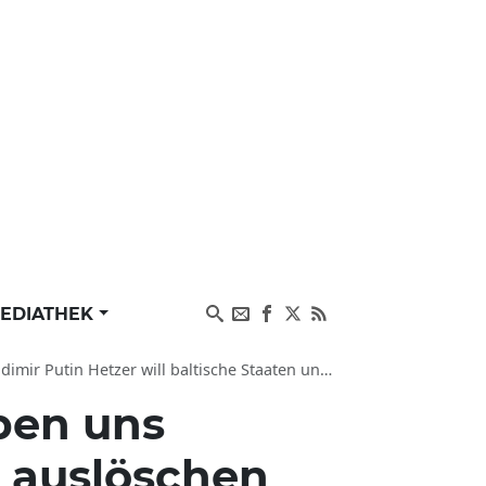
EDIATHEK
etzer will baltische Staaten und Europa auslöschen
ben uns
a auslöschen