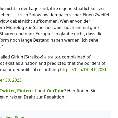
ie nicht in der Lage sind, ihre eigene Staatlichkeit zu
leben", ist sich Solowjow demnach sicher. Einen Zweifel
owjow dabei nicht aufkommen. Wen er von der
einem Monolog zur Sicherheit aber noch einmal ganz
n Staaten und ganz Europa. Ich glaube nicht, dass die
 Form noch lange Bestand haben werden. Ich sehe
."
lled Girkin [Strelkov] a traitor, complained of
ot exist as a nation and predicted that the borders of
major geopolitical reshuffling.
https://t.co/DCeL0J2XKf
r 30, 2023
Twitter
,
Pinterest
und
YouTube
? Hier finden Sie
en direkten Draht zur Redaktion.
ladimir Putin