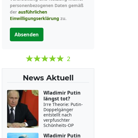
personenbezogenen Daten gemäß
der
ausführlichen
Einwilligungserklärung
zu.
Absenden
2
News Aktuell
Wladimir Putin
längst tot?
Irre Theorie: Putin-
Doppelgänger
entstellt nach
verpfuschter
Schönheits-OP
Wladimir Putin