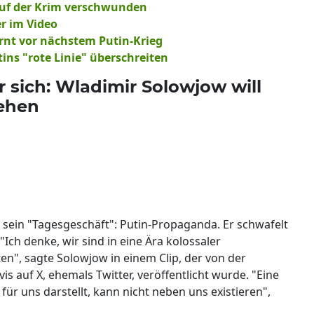
auf der Krim verschwunden
r im Video
rnt vor nächstem Putin-Krieg
tins "rote Linie" überschreiten
r sich: Wladimir Solowjow will
iehen
f sein "Tagesgeschäft": Putin-Propaganda. Er schwafelt
ch denke, wir sind in eine Ära kolossaler
n", sagte Solowjow in einem Clip, der von der
s auf X, ehemals Twitter, veröffentlicht wurde. "Eine
ür uns darstellt, kann nicht neben uns existieren",