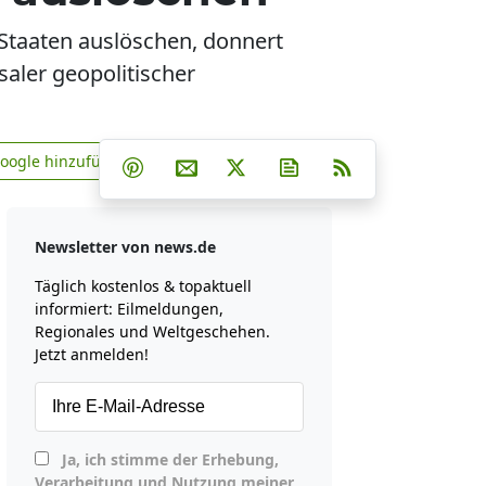
Staaten auslöschen, donnert
saler geopolitischer
Teilen auf Facebook
Teilen auf Whatsapp
Teilen auf Telegram
Google hinzufügen
Teilen auf Pinterest
Per E-Mail teilen
Post auf X
Newsletter abonniere
RSS
news.de zu Google hinzufügen
Newsletter von news.de
Täglich kostenlos & topaktuell
informiert: Eilmeldungen,
Regionales und Weltgeschehen.
Jetzt anmelden!
Ja, ich stimme der Erhebung,
Verarbeitung und Nutzung meiner