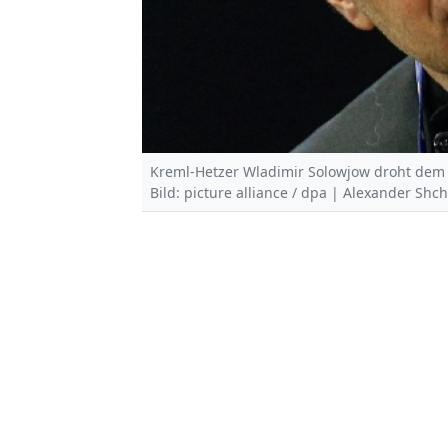
Kreml-Hetzer Wladimir Solowjow droht dem
Bild: picture alliance / dpa | Alexander Shc