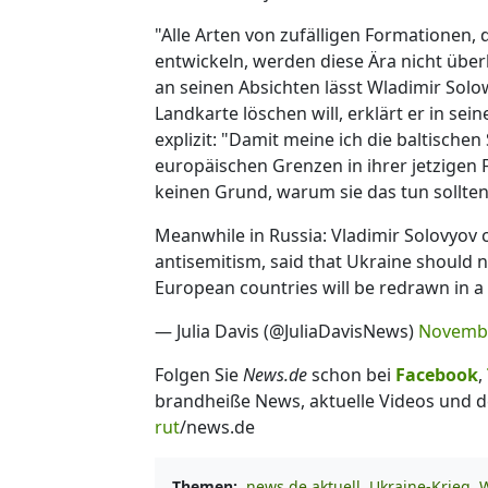
"Alle Arten von zufälligen Formationen, d
entwickeln, werden diese Ära nicht über
an seinen Absichten lässt Wladimir Sol
Landkarte löschen will, erklärt er in s
explizit: "Damit meine ich die baltische
europäischen Grenzen in ihrer jetzigen
keinen Grund, warum sie das tun sollten
Meanwhile in Russia: Vladimir Solovyov ca
antisemitism, said that Ukraine should n
European countries will be redrawn in a 
— Julia Davis (@JuliaDavisNews)
Novembe
Folgen Sie
News.de
schon bei
Facebook
,
brandheiße News, aktuelle Videos und d
rut
/news.de
Themen:
news.de aktuell
Ukraine-Krieg
W