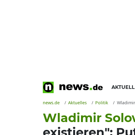
AKTUEL
news.de
Aktuelles
Politik
Wladimir S
Wladimir Sol
existieren": P