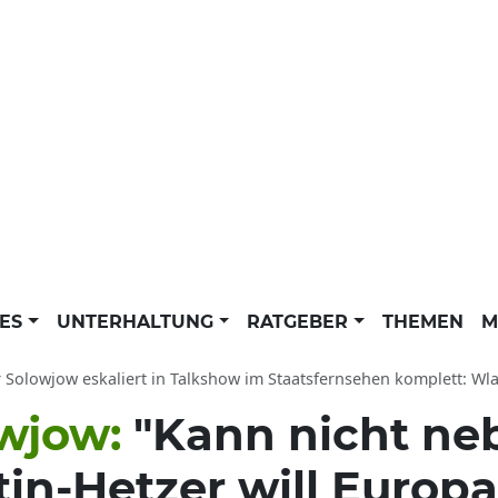
LES
UNTERHALTUNG
RATGEBER
THEMEN
M
olowjow eskaliert in Talkshow im Staatsfernsehen komplett: Wladimir Putin H
owjow:
"Kann nicht ne
utin-Hetzer will Europ