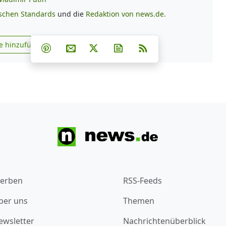
ischen Standards
und die
Redaktion von news.de.
Teilen auf Facebook
Teilen auf Whatsapp
Teilen auf Telegram
e hinzufügen
Teilen auf Pinterest
Per E-Mail teilen
Post auf X
Newsletter abonnieren
RSS
s.de zu Google hinzufügen
erben
RSS-Feeds
ber uns
Themen
ewsletter
Nachrichtenüberblick