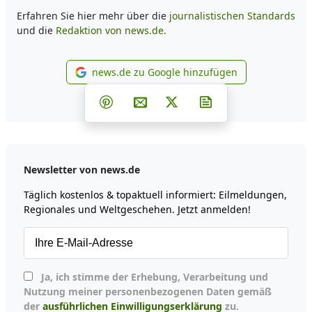
Erfahren Sie hier mehr über die
journalistischen Standards
und die
Redaktion von news.de.
news.de zu Google hinzufügen
news.de zu Google hinzufüg
Teilen auf Facebook
Teilen auf Whatsapp
Teilen auf Telegram
Teilen auf Pinterest
Per E-Mail teilen
Post auf X
Newsletter abonni
Newsletter von news.de
Täglich kostenlos & topaktuell informiert: Eilmeldungen,
Regionales und Weltgeschehen. Jetzt anmelden!
Ja, ich stimme der Erhebung, Verarbeitung und
Nutzung meiner personenbezogenen Daten gemäß
der
ausführlichen Einwilligungserklärung
zu.