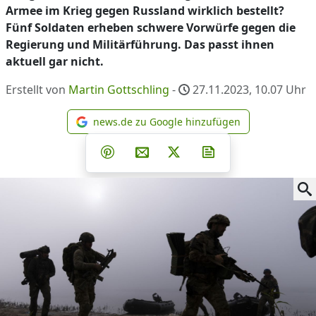
Armee im Krieg gegen Russland wirklich bestellt?
Fünf Soldaten erheben schwere Vorwürfe gegen die
Regierung und Militärführung. Das passt ihnen
aktuell gar nicht.
Erstellt von
Martin Gottschling
-
27.11.2023, 10.07
Uhr
news.de zu Google hinzufügen
news.de zu Google hinzufüg
Teilen auf Facebook
Teilen auf Whatsapp
Teilen auf Telegram
Teilen auf Pinterest
Per E-Mail teilen
Post auf X
Newsletter abonni