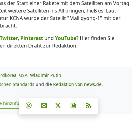
s der Start einer Rakete mit dem Satelliten am Vortag
t weitere Satelliten ins All bringen, hieß es. Laut
tur KCNA wurde der Satellit "Malligyong-1" mit der
ebracht.
Twitter
,
Pinterest
und
YouTube
? Hier finden Sie
en direkten Draht zur Redaktion.
rdkorea
USA
Wladimir Putin
ischen Standards
und die
Redaktion von news.de.
Teilen auf Facebook
Teilen auf Whatsapp
Teilen auf Telegram
e hinzufügen
Teilen auf Pinterest
Per E-Mail teilen
Post auf X
Newsletter abonnieren
RSS
s.de zu Google hinzufügen