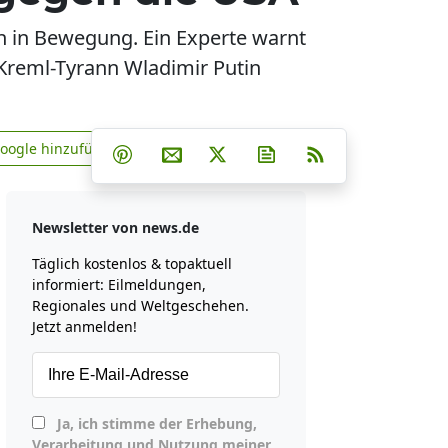
en in Bewegung. Ein Experte warnt
Kreml-Tyrann Wladimir Putin
Teilen auf Facebook
Teilen auf Whatsapp
Teilen auf Telegram
Google hinzufügen
Teilen auf Pinterest
Per E-Mail teilen
Post auf X
Newsletter abonniere
RSS
news.de zu Google hinzufügen
Newsletter von news.de
Täglich kostenlos & topaktuell
informiert: Eilmeldungen,
Regionales und Weltgeschehen.
Jetzt anmelden!
Ja, ich stimme der Erhebung,
Verarbeitung und Nutzung meiner