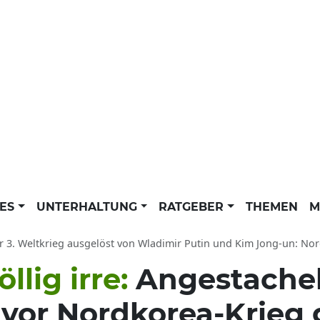
LES
UNTERHALTUNG
RATGEBER
THEMEN
M
3. Weltkrieg ausgelöst von Wladimir Putin und Kim Jong-un: Nordkorea-Diktator
llig irre:
Angestachel
 vor Nordkorea-Krieg