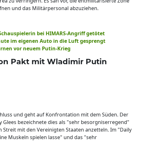
zu verringern. Es sah vor, die entmilitarisierte Zone
nen und das Militärpersonal abzuziehen.
Schauspielerin bei HIMARS-Angriff getötet
aute im eigenen Auto in die Luft gesprengt
warnen vor neuem Putin-Krieg
on Pakt mit Wladimir Putin
chluss und geht auf Konfrontation mit dem Süden. Der
 Glees bezeichnete dies als "sehr besorgniserregend"
n Streit mit den Vereinigten Staaten anzetteln. Im "Daily
eine Muskeln spielen lasse" und das "sehr