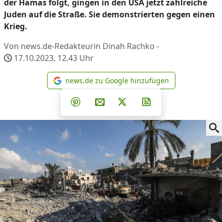
der Hamas folgt, gingen in den USA jetzt zahlreiche
Juden auf die Straße. Sie demonstrierten gegen einen
Krieg.
Von news.de-Redakteurin Dinah Rachko -
17.10.2023, 12.43
Uhr
news.de zu Google hinzufügen
news.de zu Google hinzufüg
Teilen auf Facebook
Teilen auf Whatsapp
Teilen auf Telegram
Teilen auf Pinterest
Per E-Mail teilen
Post auf X
Newsletter abonni