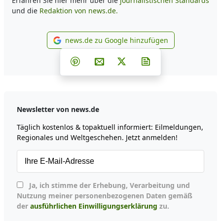
Erfahren Sie hier mehr über die
journalistischen Standards
und die
Redaktion von news.de.
news.de zu Google hinzufügen
news.de zu Google hinzufüg
Teilen auf Facebook
Teilen auf Whatsapp
Teilen auf Telegram
Teilen auf Pinterest
Per E-Mail teilen
Post auf X
Newsletter abonni
Newsletter von news.de
Täglich kostenlos & topaktuell informiert: Eilmeldungen,
Regionales und Weltgeschehen. Jetzt anmelden!
Ja, ich stimme der Erhebung, Verarbeitung und
Nutzung meiner personenbezogenen Daten gemäß
der
ausführlichen Einwilligungserklärung
zu.