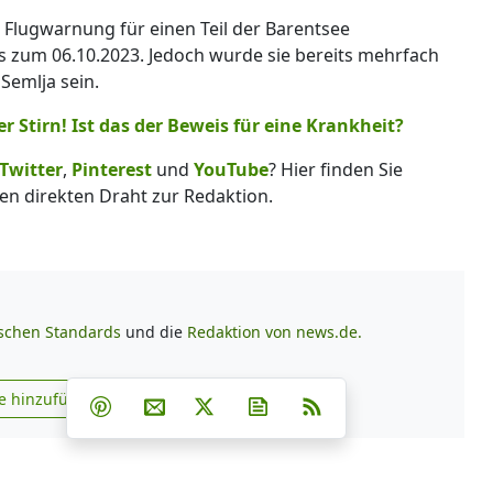
 Flugwarnung für einen Teil der Barentsee
s zum 06.10.2023. Jedoch wurde sie bereits mehrfach
Semlja sein.
er Stirn! Ist das der Beweis für eine Krankheit?
Twitter
,
Pinterest
und
YouTube
? Hier finden Sie
en direkten Draht zur Redaktion.
ischen Standards
und die
Redaktion von news.de.
Teilen auf Facebook
Teilen auf Whatsapp
Teilen auf Telegram
e hinzufügen
Teilen auf Pinterest
Per E-Mail teilen
Post auf X
Newsletter abonnieren
RSS
s.de zu Google hinzufügen