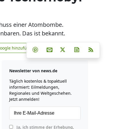
schuss einer Atombombe.
nbaren. Das ist bekannt.
Teilen auf Facebook
Teilen auf Whatsapp
Teilen auf Telegram
Google hinzufügen
Teilen auf Pinterest
Per E-Mail teilen
Post auf X
Newsletter abonniere
RSS
news.de zu Google hinzufügen
Newsletter von news.de
Täglich kostenlos & topaktuell
informiert: Eilmeldungen,
Regionales und Weltgeschehen.
Jetzt anmelden!
Ja, ich stimme der Erhebung,