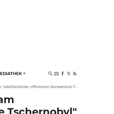
EDIATHEK
atellitenbilder offenbaren Burewestnik-Test
 am
de Tschernobyl"