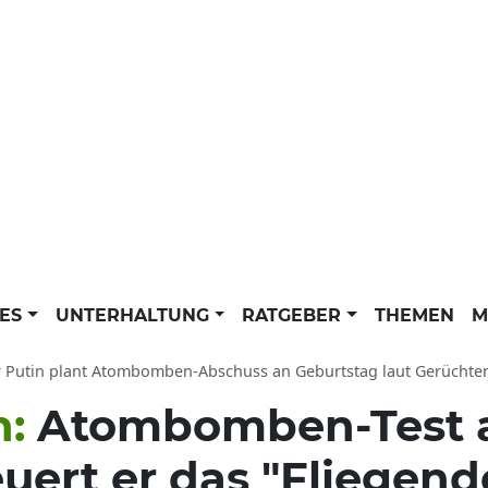
LES
UNTERHALTUNG
RATGEBER
THEMEN
M
 Putin plant Atombomben-Abschuss an Geburtstag laut Gerüchten: S
n:
Atombomben-Test
uert er das "Fliegen