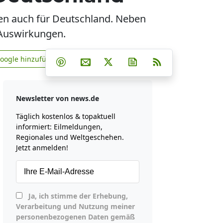
gen auch für Deutschland. Neben
 Auswirkungen.
Teilen auf Facebook
Teilen auf Whatsapp
Teilen auf Telegram
Google hinzufügen
Teilen auf Pinterest
Per E-Mail teilen
Post auf X
Newsletter abonniere
RSS
news.de zu Google hinzufügen
Newsletter von news.de
Täglich kostenlos & topaktuell
informiert: Eilmeldungen,
Regionales und Weltgeschehen.
Jetzt anmelden!
Ja, ich stimme der Erhebung,
Verarbeitung und Nutzung meiner
personenbezogenen Daten gemäß