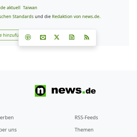
de aktuell
Taiwan
ischen Standards
und die
Redaktion von news.de.
Teilen auf Facebook
Teilen auf Whatsapp
Teilen auf Telegram
e hinzufügen
Teilen auf Pinterest
Per E-Mail teilen
Post auf X
Newsletter abonnieren
RSS
s.de zu Google hinzufügen
erben
RSS-Feeds
ber uns
Themen