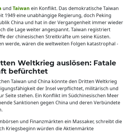
a
und
Taiwan
ein Konflikt. Das demokratische Taiwan
eit 1949 eine unabhängige Regierung, doch Peking
epublik China und hat in der Vergangenheit immer wieder
sich die Lage weiter angespannt. Taiwan registriert
fe der chinesischen Streitkräfte um seine Küsten.
en werde, wären die weltweiten Folgen katastrophal -
tten Weltkrieg auslösen: Fatale
ft befürchtet
hen Taiwan und China könnte den Dritten Weltkrieg
gungsfähigkeit der Insel verpflichtet, militärisch und
zur Seite stehen. Ein Konflikt im Südchinesischen Meer
ohende Sanktionen gegen China und deren Verbündete
n.
enbörsen und Finanzmärkten ein Massaker, schreibt die
ach Kriegsbeginn würden die Aktienmärkte