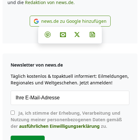
und die
Redaktion von news.de.
news.de zu Google hinzufügen
news.de zu Google hinzufüg
Teilen auf Facebook
Teilen auf Whatsapp
Teilen auf Telegram
Teilen auf Pinterest
Per E-Mail teilen
Post auf X
Newsletter abonni
Newsletter von news.de
Täglich kostenlos & topaktuell informiert: Eilmeldungen,
Regionales und Weltgeschehen. Jetzt anmelden!
Ja, ich stimme der Erhebung, Verarbeitung und
Nutzung meiner personenbezogenen Daten gemäß
der
ausführlichen Einwilligungserklärung
zu.