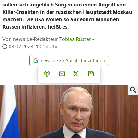
sollen sich angeblich Sorgen um einen Angriff von
Killer-Insekten in der russischen Hauptstadt Moskau
machen. Die USA wollen so angeblich Millionen
Russen infizieren, heißt es.
Von news.de-Redakteur
Tobias Rüster
-
03.07.2023, 10.14
Uhr
news.de zu Google hinzufügen
news.de zu Google hinzufüg
Teilen auf Facebook
Teilen auf Whatsapp
Teilen auf Telegram
Teilen auf Pinterest
Per E-Mail teilen
Post auf X
Newsletter abonni