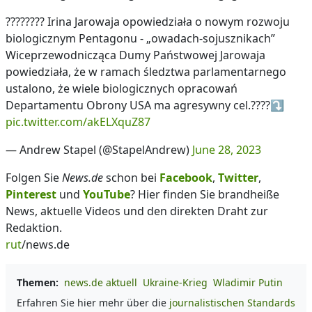
???????? Irina Jarowaja opowiedziała o nowym rozwoju
biologicznym Pentagonu - „owadach-sojusznikach”
Wiceprzewodnicząca Dumy Państwowej Jarowaja
powiedziała, że w ramach śledztwa parlamentarnego
ustalono, że wiele biologicznych opracowań
Departamentu Obrony USA ma agresywny cel.????⤵️
pic.twitter.com/akELXquZ87
— Andrew Stapel (@StapelAndrew)
June 28, 2023
Folgen Sie
News.de
schon bei
Facebook
,
Twitter
,
Pinterest
und
YouTube
? Hier finden Sie brandheiße
News, aktuelle Videos und den direkten Draht zur
Redaktion.
rut
/news.de
Themen:
news.de aktuell
Ukraine-Krieg
Wladimir Putin
Erfahren Sie hier mehr über die
journalistischen Standards