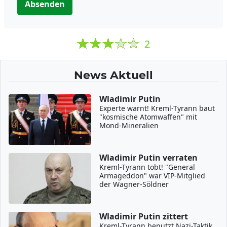
Absenden
2
News Aktuell
Wladimir Putin
Experte warnt! Kreml-Tyrann baut
"kosmische Atomwaffen" mit
Mond-Mineralien
Wladimir Putin verraten
Kreml-Tyrann tobt! "General
Armageddon" war VIP-Mitglied
der Wagner-Söldner
Wladimir Putin zittert
Kreml-Tyrann benutzt Nazi-Taktik