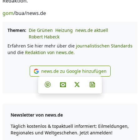
Redaktion.
gom
/bua/news.de
Themen:
Die Grünen
Heizung
news.de aktuell
Robert Habeck
Erfahren Sie hier mehr über die
journalistischen Standards
und die
Redaktion von news.de.
news.de zu Google hinzufügen
news.de zu Google hinzufüg
Teilen auf Facebook
Teilen auf Whatsapp
Teilen auf Telegram
Teilen auf Pinterest
Per E-Mail teilen
Post auf X
Newsletter abonni
Newsletter von news.de
Täglich kostenlos & topaktuell informiert: Eilmeldungen,
Regionales und Weltgeschehen. Jetzt anmelden!