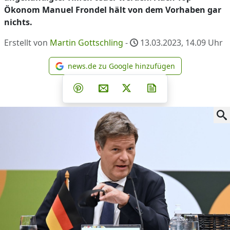
Ökonom Manuel Frondel hält von dem Vorhaben gar
nichts.
Erstellt von
Martin Gottschling
-
13.03.2023, 14.09
Uhr
news.de zu Google hinzufügen
news.de zu Google hinzufüg
Teilen auf Facebook
Teilen auf Whatsapp
Teilen auf Telegram
Teilen auf Pinterest
Per E-Mail teilen
Post auf X
Newsletter abonni