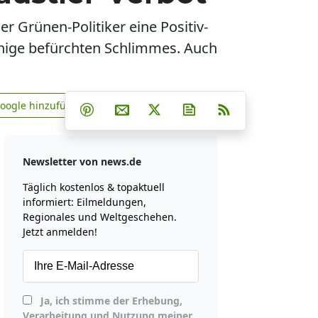
 Grünen-Politiker eine Positiv-
 Einige befürchten Schlimmes. Auch
Teilen auf Facebook
Teilen auf Whatsapp
Teilen auf Telegram
Google hinzufügen
Teilen auf Pinterest
Per E-Mail teilen
Post auf X
Newsletter abonniere
RSS
news.de zu Google hinzufügen
Newsletter von news.de
Täglich kostenlos & topaktuell
informiert: Eilmeldungen,
Regionales und Weltgeschehen.
Jetzt anmelden!
Ja, ich stimme der Erhebung,
Verarbeitung und Nutzung meiner