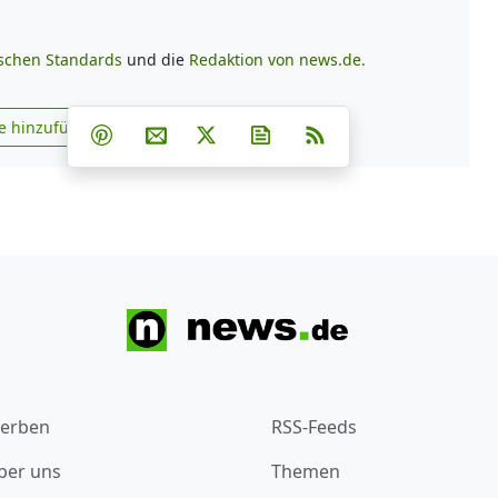
ischen Standards
und die
Redaktion von news.de.
Teilen auf Facebook
Teilen auf Whatsapp
Teilen auf Telegram
e hinzufügen
Teilen auf Pinterest
Per E-Mail teilen
Post auf X
Newsletter abonnieren
RSS
s.de zu Google hinzufügen
erben
RSS-Feeds
ber uns
Themen