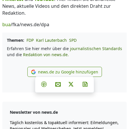
News, aktuelle Videos und den direkten Draht zur
Redaktion.
bua
/fka/news.de/dpa
Themen:
FDP
Karl Lauterbach
SPD
Erfahren Sie hier mehr über die
journalistischen Standards
und die
Redaktion von news.de.
news.de zu Google hinzufügen
news.de zu Google hinzufüg
Teilen auf Facebook
Teilen auf Whatsapp
Teilen auf Telegram
Teilen auf Pinterest
Per E-Mail teilen
Post auf X
Newsletter abonni
Newsletter von news.de
Täglich kostenlos & topaktuell informiert: Eilmeldungen,
Regionales und Weltgeschehen. Jetzt anmelden!