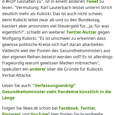
d #FDP Gestalten zu", ist in einem anderen
Tweet
zu
lesen. "Vermutung: Karl Lauterbach leistet unterm Strich
deutlich mehr als Kubicki. Das ist auch nicht schwer,
denn Kubicki leitet zwar ab und zu den Bundestag,
kassiert aber ansonsten viel Steuergeld für....ja, für was
eigentlich?", schießt ein weiterer
Twitter-Nutzer
gegen
Wolfgang Kubicki. "Es ist unschwer zu erkennen dass
gewisse politische Kreise sich hart daran abarbeiten.
Vielleicht weil der Posten des Gesundheitsministers aus
den eigenen Reihen besetzt werden soll? Es ist allerdings
fragwürdig warum gewissen Medien mitmachen",
spekuliert ein
anderer
über die Gründe für Kubickis
Verbal-Attacke.
Lesen Sie auch:
"Verfassungswidrig!"
Gesundheitsminister zieht Pandemie künstlich in die
Länge
Folgen Sie
News.de
schon bei
Facebook
,
Twitter
,
Pinterest
und
YouTube
? Hier finden Sie brandheiße