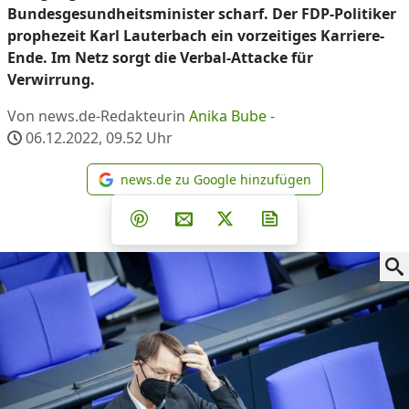
Bundesgesundheitsminister scharf. Der FDP-Politiker
prophezeit Karl Lauterbach ein vorzeitiges Karriere-
Ende. Im Netz sorgt die Verbal-Attacke für
Verwirrung.
Von news.de-Redakteurin
Anika Bube
-
06.12.2022, 09.52
Uhr
news.de zu Google hinzufügen
news.de zu Google hinzufüg
Teilen auf Facebook
Teilen auf Whatsapp
Teilen auf Telegram
Teilen auf Pinterest
Per E-Mail teilen
Post auf X
Newsletter abonni