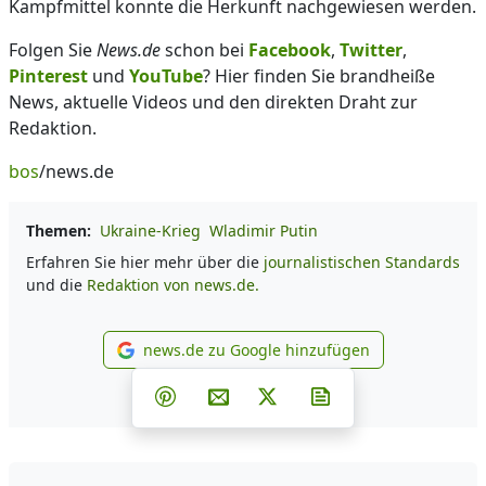
Kampfmittel konnte die Herkunft nachgewiesen werden.
Folgen Sie
News.de
schon bei
Facebook
,
Twitter
,
Pinterest
und
YouTube
? Hier finden Sie brandheiße
News, aktuelle Videos und den direkten Draht zur
Redaktion.
bos
/news.de
Themen:
Ukraine-Krieg
Wladimir Putin
Erfahren Sie hier mehr über die
journalistischen Standards
und die
Redaktion von news.de.
news.de zu Google hinzufügen
news.de zu Google hinzufüg
Teilen auf Facebook
Teilen auf Whatsapp
Teilen auf Telegram
Teilen auf Pinterest
Per E-Mail teilen
Post auf X
Newsletter abonni