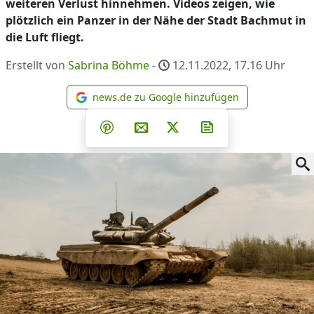
weiteren Verlust hinnehmen. Videos zeigen, wie
plötzlich ein Panzer in der Nähe der Stadt Bachmut in
die Luft fliegt.
Erstellt von
Sabrina Böhme
-
12.11.2022, 17.16
Uhr
news.de zu Google hinzufügen
news.de zu Google hinzufüg
Teilen auf Facebook
Teilen auf Whatsapp
Teilen auf Telegram
Teilen auf Pinterest
Per E-Mail teilen
Post auf X
Newsletter abonni