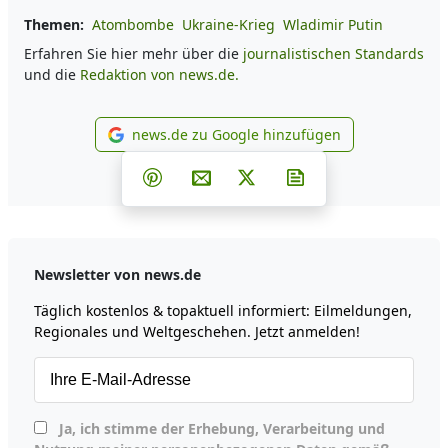
Themen:
Atombombe
Ukraine-Krieg
Wladimir Putin
Erfahren Sie hier mehr über die
journalistischen Standards
und die
Redaktion von news.de.
news.de zu Google hinzufügen
news.de zu Google hinzufüg
Teilen auf Facebook
Teilen auf Whatsapp
Teilen auf Telegram
Teilen auf Pinterest
Per E-Mail teilen
Post auf X
Newsletter abonni
Newsletter von news.de
Täglich kostenlos & topaktuell informiert: Eilmeldungen,
Regionales und Weltgeschehen. Jetzt anmelden!
Ja, ich stimme der Erhebung, Verarbeitung und