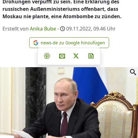
Drohungen verpufft zu sein. Eine Erklärung des
russischen Außenministeriums offenbart, dass
Moskau nie plante, eine Atombombe zu zünden.
Erstellt von
Anika Bube
-
09.11.2022, 09.46
Uhr
news.de zu Google hinzufügen
news.de zu Google hinzufüg
Teilen auf Facebook
Teilen auf Whatsapp
Teilen auf Telegram
Teilen auf Pinterest
Per E-Mail teilen
Post auf X
Newsletter abonni