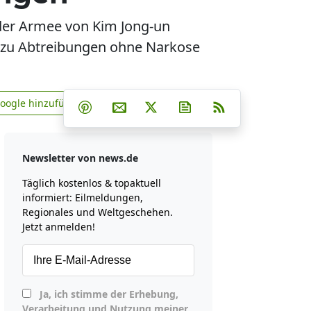
 der Armee von Kim Jong-un
m zu Abtreibungen ohne Narkose
Teilen auf Facebook
Teilen auf Whatsapp
Teilen auf Telegram
Google hinzufügen
Teilen auf Pinterest
Per E-Mail teilen
Post auf X
Newsletter abonniere
RSS
news.de zu Google hinzufügen
Newsletter von news.de
Täglich kostenlos & topaktuell
informiert: Eilmeldungen,
Regionales und Weltgeschehen.
Jetzt anmelden!
Ja, ich stimme der Erhebung,
Verarbeitung und Nutzung meiner