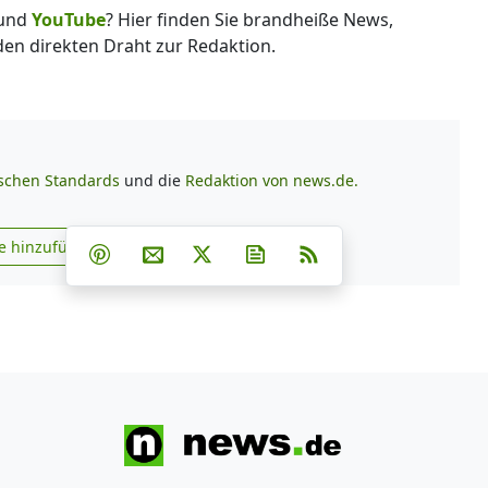
und
YouTube
? Hier finden Sie brandheiße News,
 den direkten Draht zur Redaktion.
ischen Standards
und die
Redaktion von news.de.
Teilen auf Facebook
Teilen auf Whatsapp
Teilen auf Telegram
e hinzufügen
Teilen auf Pinterest
Per E-Mail teilen
Post auf X
Newsletter abonnieren
RSS
s.de zu Google hinzufügen