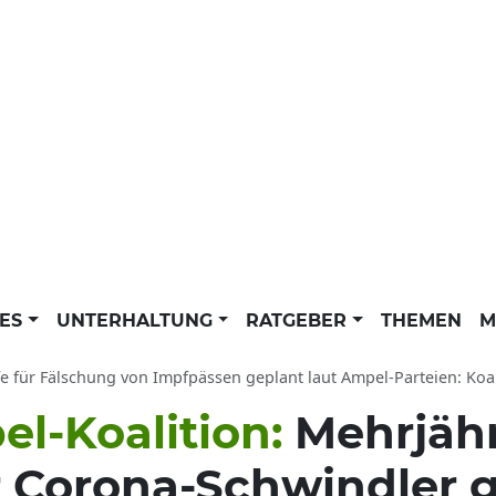
LES
UNTERHALTUNG
RATGEBER
THEMEN
M
e für Fälschung von Impfpässen geplant laut Ampel-Parteien: Koalition will
el-Koalition:
Mehrjäh
r Corona-Schwindler 