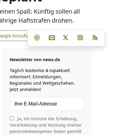
nen Spaß: Künftig sollen all
ährige Haftstrafen drohen.
Teilen auf Facebook
Teilen auf Whatsapp
Teilen auf Telegram
Google hinzufügen
Teilen auf Pinterest
Per E-Mail teilen
Post auf X
Newsletter abonniere
RSS
news.de zu Google hinzufügen
Newsletter von news.de
Täglich kostenlos & topaktuell
informiert: Eilmeldungen,
Regionales und Weltgeschehen.
Jetzt anmelden!
Ja, ich stimme der Erhebung,
Verarbeitung und Nutzung meiner
personenbezogenen Daten gemäß