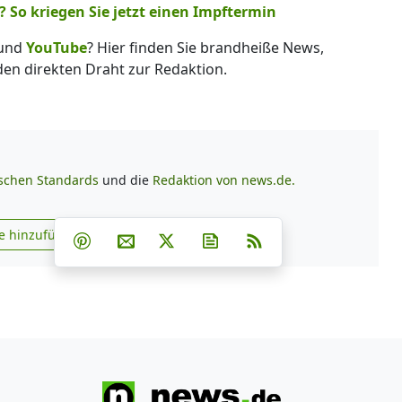
 So kriegen Sie jetzt einen Impftermin
und
YouTube
? Hier finden Sie brandheiße News,
 den direkten Draht zur Redaktion.
ischen Standards
und die
Redaktion von news.de.
Teilen auf Facebook
Teilen auf Whatsapp
Teilen auf Telegram
e hinzufügen
Teilen auf Pinterest
Per E-Mail teilen
Post auf X
Newsletter abonnieren
RSS
s.de zu Google hinzufügen