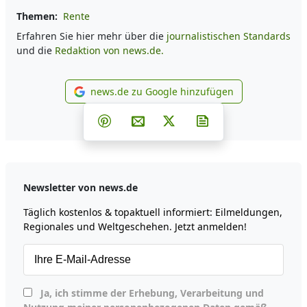
Themen:
Rente
Erfahren Sie hier mehr über die
journalistischen Standards
und die
Redaktion von news.de.
news.de zu Google hinzufügen
news.de zu Google hinzufüg
Teilen auf Facebook
Teilen auf Whatsapp
Teilen auf Telegram
Teilen auf Pinterest
Per E-Mail teilen
Post auf X
Newsletter abonni
Newsletter von news.de
Täglich kostenlos & topaktuell informiert: Eilmeldungen,
Regionales und Weltgeschehen. Jetzt anmelden!
Ja, ich stimme der Erhebung, Verarbeitung und