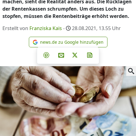
machen, sieht die Realität anders aus. Die Rücklagen
der Rentenkassen schrumpfen. Um dieses Loch zu
stopfen, müssen die Rentenbeiträge erhöht werden.
Erstellt von
Franziska Kais
-
28.08.2021, 13.55
Uhr
news.de zu Google hinzufügen
news.de zu Google hinzufüg
Teilen auf Facebook
Teilen auf Whatsapp
Teilen auf Telegram
Teilen auf Pinterest
Per E-Mail teilen
Post auf X
Newsletter abonni