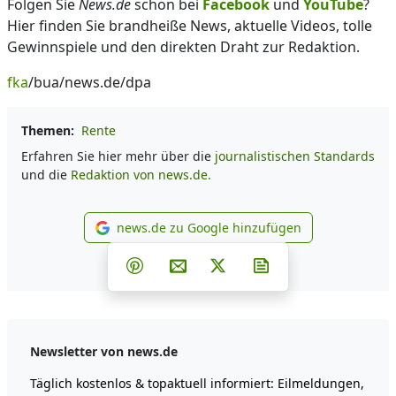
Folgen Sie
News.de
schon bei
Facebook
und
YouTube
?
Hier finden Sie brandheiße News, aktuelle Videos, tolle
Gewinnspiele und den direkten Draht zur Redaktion.
fka
/bua/news.de/dpa
Themen:
Rente
Erfahren Sie hier mehr über die
journalistischen Standards
und die
Redaktion von news.de.
news.de zu Google hinzufügen
news.de zu Google hinzufüg
Teilen auf Facebook
Teilen auf Whatsapp
Teilen auf Telegram
Teilen auf Pinterest
Per E-Mail teilen
Post auf X
Newsletter abonni
Newsletter von news.de
Täglich kostenlos & topaktuell informiert: Eilmeldungen,