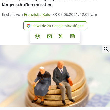
länger schuften müssten.
Erstellt von
Franziska Kais
-
08.06.2021, 12.05
Uhr
news.de zu Google hinzufügen
news.de zu Google hinzufüg
Teilen auf Facebook
Teilen auf Whatsapp
Teilen auf Telegram
Teilen auf Pinterest
Per E-Mail teilen
Post auf X
Newsletter abonni