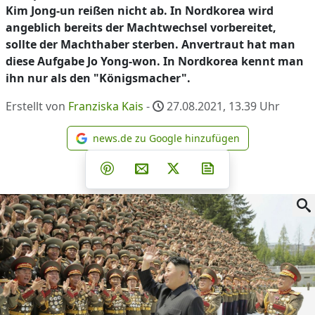
Kim Jong-un reißen nicht ab. In Nordkorea wird
angeblich bereits der Machtwechsel vorbereitet,
sollte der Machthaber sterben. Anvertraut hat man
diese Aufgabe Jo Yong-won. In Nordkorea kennt man
ihn nur als den "Königsmacher".
Erstellt von
Franziska Kais
-
27.08.2021, 13.39
Uhr
news.de zu Google hinzufügen
news.de zu Google hinzufüg
Teilen auf Facebook
Teilen auf Whatsapp
Teilen auf Telegram
Teilen auf Pinterest
Per E-Mail teilen
Post auf X
Newsletter abonni