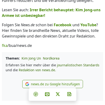
Führers reduziert und die Verantwortung delegiert.
Lesen Sie auch:
Irrer Bericht behauptet: Kim Jong-uns
Armee ist unbesiegbar!
Folgen Sie
News.de
schon bei
Facebook
und
YouTube
?
Hier finden Sie brandheiße News, aktuelle Videos, tolle
Gewinnspiele und den direkten Draht zur Redaktion.
fka
/bua/news.de
Themen:
Kim Jong Un
Nordkorea
Erfahren Sie hier mehr über die
journalistischen Standards
und die
Redaktion von news.de.
news.de zu Google hinzufügen
news.de zu Google hinzufüg
Teilen auf Facebook
Teilen auf Whatsapp
Teilen auf Telegram
Teilen auf Pinterest
Per E-Mail teilen
Post auf X
Newsletter abonni