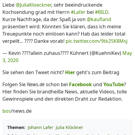
Liebe
@JuliaKloeckner
, sehr beeindruckende
Kochsendung grad mit Herrn
#Lafer
bei
#BILD
.
Kurze Nachfrage, da der Spaß ja von
@kaufland
präsentiert wird: Könnten Sie klären, dass ich meine
Treuepunkte noch einlösen kann? Hab das leider total
verpeilt... ???? Danke vorab!
pic.twitter.com/9tk25K8Msj
— Kevin ????allein zuhaus???? Kühnert (@KuehniKev)
May
3, 2020
Sie sehen den Tweet nicht?
Hier
geht's zum Beitrag
Folgen Sie
News.de
schon bei
Facebook
und
YouTube
?
Hier finden Sie brandheiße News, aktuelle Videos, tolle
Gewinnspiele und den direkten Draht zur Redaktion.
bos
/news.de
Themen:
Johann Lafer
Julia Klöckner