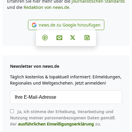
Erfahren Sie hier mehr über die
journalistischen Standards
und die
Redaktion von news.de.
news.de zu Google hinzufügen
news.de zu Google hinzufüg
Teilen auf Facebook
Teilen auf Whatsapp
Teilen auf Telegram
Teilen auf Pinterest
Per E-Mail teilen
Post auf X
Newsletter abonni
Newsletter von news.de
Täglich kostenlos & topaktuell informiert: Eilmeldungen,
Regionales und Weltgeschehen. Jetzt anmelden!
Ja, ich stimme der Erhebung, Verarbeitung und
Nutzung meiner personenbezogenen Daten gemäß
der
ausführlichen Einwilligungserklärung
zu.