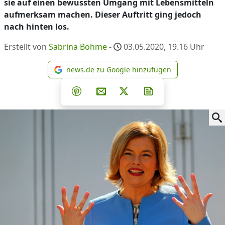
sie auf einen bewussten Umgang mit Lebensmitteln
aufmerksam machen. Dieser Auftritt ging jedoch
nach hinten los.
Erstellt von
Sabrina Böhme
-
03.05.2020, 19.16
Uhr
news.de zu Google hinzufügen
news.de zu Google hinzufüg
Teilen auf Facebook
Teilen auf Whatsapp
Teilen auf Telegram
Teilen auf Pinterest
Per E-Mail teilen
Post auf X
Newsletter abonni