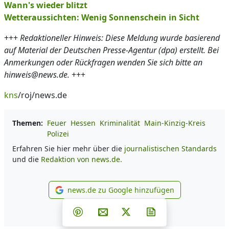
Wann's wieder blitzt
Wetteraussichten: Wenig Sonnenschein in Sicht
+++
Redaktioneller Hinweis: Diese Meldung wurde basierend
auf Material der Deutschen Presse-Agentur (dpa) erstellt. Bei
Anmerkungen oder Rückfragen wenden Sie sich bitte an
hinweis@news.de.
+++
kns
/roj/news.de
Themen:
Feuer
Hessen
Kriminalität
Main-Kinzig-Kreis
Polizei
Erfahren Sie hier mehr über die
journalistischen Standards
und die
Redaktion von news.de.
news.de zu Google hinzufügen
news.de zu Google hinzufüg
Teilen auf Facebook
Teilen auf Whatsapp
Teilen auf Telegram
Teilen auf Pinterest
Per E-Mail teilen
Post auf X
Newsletter abonni