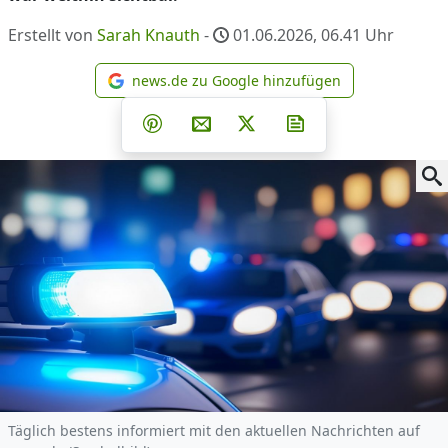
Erstellt von
Sarah Knauth
-
01.06.2026, 06.41
Uhr
news.de zu Google hinzufügen
news.de zu Google hinzufüg
Teilen auf Facebook
Teilen auf Whatsapp
Teilen auf Telegram
Teilen auf Pinterest
Per E-Mail teilen
Post auf X
Newsletter abonni
Täglich bestens informiert mit den aktuellen Nachrichten auf