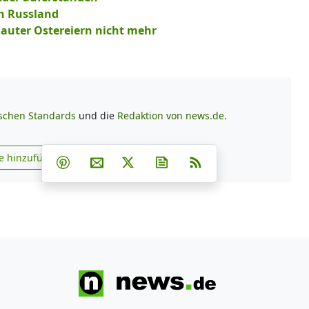
in Russland
lauter Ostereiern nicht mehr
ischen Standards
und die
Redaktion von news.de.
Teilen auf Facebook
Teilen auf Whatsapp
Teilen auf Telegram
e hinzufügen
Teilen auf Pinterest
Per E-Mail teilen
Post auf X
Newsletter abonnieren
RSS
s.de zu Google hinzufügen