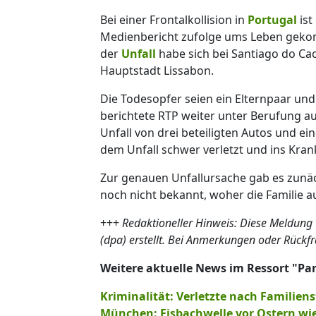
Bei einer Frontalkollision in
Portugal
ist
Medienbericht zufolge ums Leben gekomm
der
Unfall
habe sich bei Santiago do Ca
Hauptstadt Lissabon.
Die Todesopfer seien ein Elternpaar und
berichtete RTP weiter unter Berufung auf
Unfall von drei beteiligten Autos und 
dem Unfall schwer verletzt und ins Kra
Zur genauen Unfallursache gab es zunäc
noch nicht bekannt, woher die Familie 
+++
Redaktioneller Hinweis: Diese Meldung
(dpa) erstellt. Bei Anmerkungen oder Rückf
Weitere aktuelle News im Ressort "P
Kriminalität: Verletzte nach Familien
München: Eisbachwelle vor Ostern wi