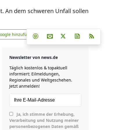
t. An dem schweren Unfall sollen
Teilen auf Facebook
Teilen auf Whatsapp
Teilen auf Telegram
Google hinzufügen
Teilen auf Pinterest
Per E-Mail teilen
Post auf X
Newsletter abonniere
RSS
news.de zu Google hinzufügen
Newsletter von news.de
Täglich kostenlos & topaktuell
informiert: Eilmeldungen,
Regionales und Weltgeschehen.
Jetzt anmelden!
Ja, ich stimme der Erhebung,
Verarbeitung und Nutzung meiner
personenbezogenen Daten gemäß