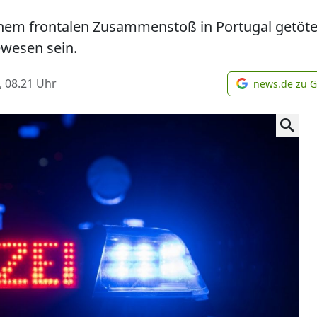
einem frontalen Zusammenstoß in Portugal getöte
gewesen sein.
, 08.21
Uhr
news.de zu 