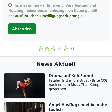
Ja, ich stimme der Erhebung, Verarbeitung und
Nutzung meiner personenbezogenen Daten gemäß
der
ausführlichen Einwilligungserklärung
zu.
Absenden
0
News Aktuell
Drama auf Koh Samui
Fataler Tritt in die Brust - Brite (30)
nach erstem Muay-Thai-Kampf
gestorben
Angel-Ausflug endet beinahe
tödlich