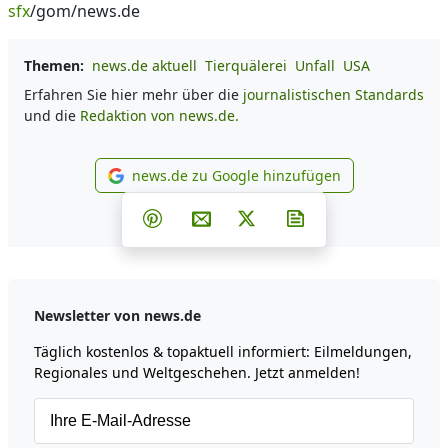
sfx
/gom/news.de
Themen:
news.de aktuell
Tierquälerei
Unfall
USA
Erfahren Sie hier mehr über die
journalistischen Standards
und die
Redaktion von news.de.
news.de zu Google hinzufügen
news.de zu Google hinzufüg
Teilen auf Facebook
Teilen auf Whatsapp
Teilen auf Telegram
Teilen auf Pinterest
Per E-Mail teilen
Post auf X
Newsletter abonni
Newsletter von news.de
Täglich kostenlos & topaktuell informiert: Eilmeldungen,
Regionales und Weltgeschehen. Jetzt anmelden!