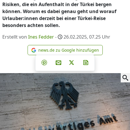
Risiken, die ein Aufenthalt in der Türkei bergen
können. Worum es dabei genau geht und worauf
Urlauber:innen derzeit bei einer Türkei-Reise
besonders achten sollen.
Erstellt von
Ines Fedder
-
26.02.2025, 07.25
Uhr
news.de zu Google hinzufügen
news.de zu Google hinzufüg
Teilen auf Facebook
Teilen auf Whatsapp
Teilen auf Telegram
Teilen auf Pinterest
Per E-Mail teilen
Post auf X
Newsletter abonni