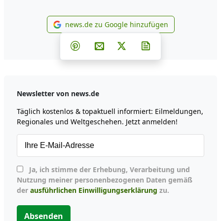
news.de zu Google hinzufügen
news.de zu Google hinzufüg
Teilen auf Facebook
Teilen auf Whatsapp
Teilen auf Telegram
Teilen auf Pinterest
Per E-Mail teilen
Post auf X
Newsletter abonni
Newsletter von news.de
Täglich kostenlos & topaktuell informiert: Eilmeldungen,
Regionales und Weltgeschehen. Jetzt anmelden!
Ja, ich stimme der Erhebung, Verarbeitung und
Nutzung meiner personenbezogenen Daten gemäß
der
ausführlichen Einwilligungserklärung
zu.
Absenden