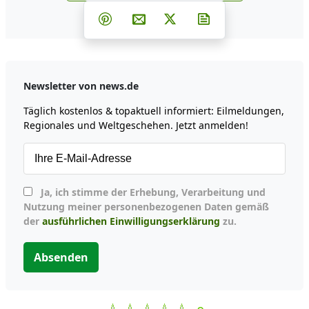
Teilen auf Facebook
Teilen auf Whatsapp
Teilen auf Telegram
Teilen auf Pinterest
Per E-Mail teilen
Post auf X
Newsletter abonni
Newsletter von news.de
Täglich kostenlos & topaktuell informiert: Eilmeldungen,
Regionales und Weltgeschehen. Jetzt anmelden!
Ja, ich stimme der Erhebung, Verarbeitung und
Nutzung meiner personenbezogenen Daten gemäß
der
ausführlichen Einwilligungserklärung
zu.
Absenden