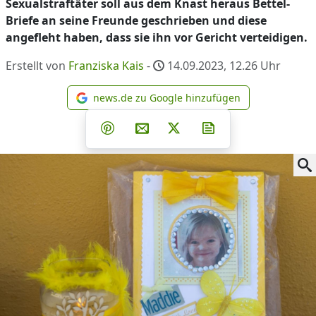
Sexualstraftäter soll aus dem Knast heraus Bettel-
Briefe an seine Freunde geschrieben und diese
angefleht haben, dass sie ihn vor Gericht verteidigen.
Erstellt von
Franziska Kais
-
14.09.2023, 12.26
Uhr
news.de zu Google hinzufügen
news.de zu Google hinzufüg
Teilen auf Facebook
Teilen auf Whatsapp
Teilen auf Telegram
Teilen auf Pinterest
Per E-Mail teilen
Post auf X
Newsletter abonni