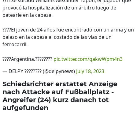
????Se suicidó Williams Alexander Tapón, el jugador que
provocó la hospitalización de un árbitro luego de
patearle en la cabeza.
????El joven de 24 años fue encontrado con un arma y un
balazo en la cabeza al costado de las vías de un
ferrocarril.
????Argentina.????????
pic.twitter.com/qakwWpm4n3
— DELPY ???????? (@delpynews)
July 18, 2023
Schiedsrichter erstattet Anzeige
nach Attacke auf Fußballplatz -
Angreifer (24) kurz danach tot
aufgefunden