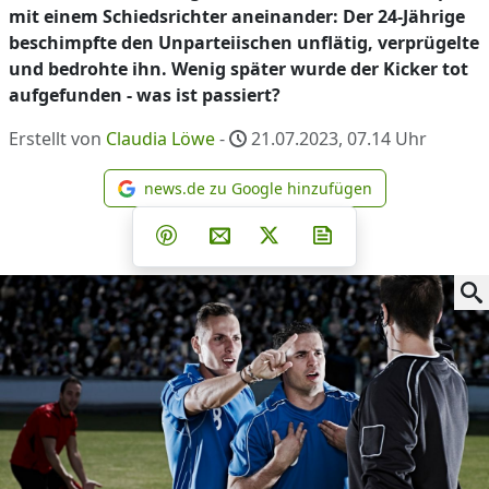
mit einem Schiedsrichter aneinander: Der 24-Jährige
beschimpfte den Unparteiischen unflätig, verprügelte
und bedrohte ihn. Wenig später wurde der Kicker tot
aufgefunden - was ist passiert?
Erstellt von
Claudia Löwe
-
21.07.2023, 07.14
Uhr
news.de zu Google hinzufügen
news.de zu Google hinzufüg
Teilen auf Facebook
Teilen auf Whatsapp
Teilen auf Telegram
Teilen auf Pinterest
Per E-Mail teilen
Post auf X
Newsletter abonni