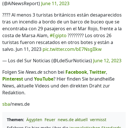
(@AiNewsReport)
June 11, 2023
???? Al menos 3 turistas británicos están desaparecidos
tras un incendio a bordo de un barco de buceo que se
encontraba con 29 pasajeros en el Mar Rojo, frente a la
costa de Marsa Alam,
#Egipto
???????? Los otros 26
turistas fueron rescatados en otros botes y están a
salvo. Jun 11, 2023
pic.twitter.com/bE7NsgIIkw
— Los del Sur Noticias (@LdelSurNoticias)
June 12, 2023
Folgen Sie
News.de
schon bei
Facebook
,
Twitter
,
Pinterest
und
YouTube
? Hier finden Sie brandheiße
News, aktuelle Videos und den direkten Draht zur
Redaktion.
sba
/news.de
Themen:
Ägypten
Feuer
news.de aktuell
vermisst
Erfahren Sie hier mehr über die
journalistischen Standards