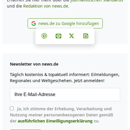
und die
Redaktion von news.de.
news.de zu Google hinzufügen
news.de zu Google hinzufüg
Teilen auf Facebook
Teilen auf Whatsapp
Teilen auf Telegram
Teilen auf Pinterest
Per E-Mail teilen
Post auf X
Newsletter abonni
Newsletter von news.de
Täglich kostenlos & topaktuell informiert: Eilmeldungen,
Regionales und Weltgeschehen. Jetzt anmelden!
Ja, ich stimme der Erhebung, Verarbeitung und
Nutzung meiner personenbezogenen Daten gemäß
der
ausführlichen Einwilligungserklärung
zu.