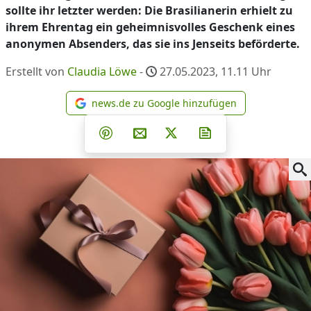
sollte ihr letzter werden: Die Brasilianerin erhielt zu
ihrem Ehrentag ein geheimnisvolles Geschenk eines
anonymen Absenders, das sie ins Jenseits beförderte.
Erstellt von
Claudia Löwe
-
27.05.2023, 11.11
Uhr
news.de zu Google hinzufügen
news.de zu Google hinzufüg
Teilen auf Facebook
Teilen auf Whatsapp
Teilen auf Telegram
Teilen auf Pinterest
Per E-Mail teilen
Post auf X
Newsletter abonni