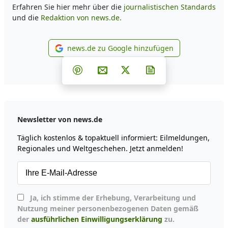
Erfahren Sie hier mehr über die
journalistischen Standards
und die
Redaktion von news.de.
news.de zu Google hinzufügen
news.de zu Google hinzufüg
Teilen auf Facebook
Teilen auf Whatsapp
Teilen auf Telegram
Teilen auf Pinterest
Per E-Mail teilen
Post auf X
Newsletter abonni
Newsletter von news.de
Täglich kostenlos & topaktuell informiert: Eilmeldungen,
Regionales und Weltgeschehen. Jetzt anmelden!
Ja, ich stimme der Erhebung, Verarbeitung und
Nutzung meiner personenbezogenen Daten gemäß
der
ausführlichen Einwilligungserklärung
zu.