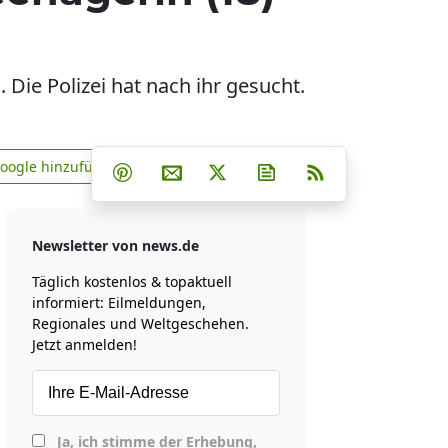
Die Polizei hat nach ihr gesucht.
Teilen auf Facebook
Teilen auf Whatsapp
Teilen auf Telegram
Google hinzufügen
Teilen auf Pinterest
Per E-Mail teilen
Post auf X
Newsletter abonniere
RSS
news.de zu Google hinzufügen
Newsletter von news.de
Täglich kostenlos & topaktuell
informiert: Eilmeldungen,
Regionales und Weltgeschehen.
Jetzt anmelden!
Ja, ich stimme der Erhebung,