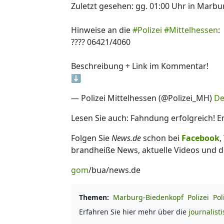
Zuletzt gesehen: gg. 01:00 Uhr in Marbu
Hinweise an die
#Polizei
#Mittelhessen
:
???? 06421/4060
Beschreibung + Link im Kommentar!
⬇️
— Polizei Mittelhessen (@Polizei_MH)
De
Lesen Sie auch: Fahndung erfolgreich! E
Folgen Sie
News.de
schon bei
Facebook
,
brandheiße News, aktuelle Videos und d
gom
/bua/news.de
Themen:
Marburg-Biedenkopf
Polizei
Po
Erfahren Sie hier mehr über die
journalist