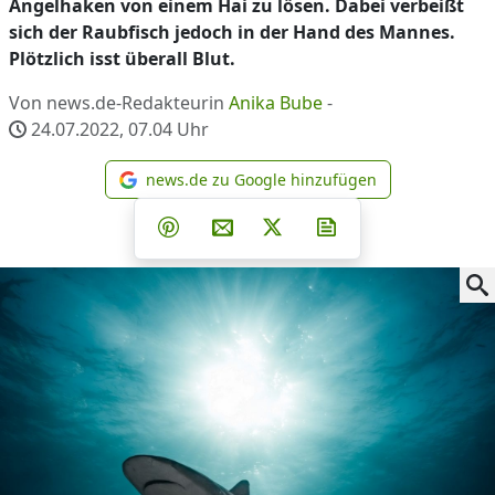
Angelhaken von einem Hai zu lösen. Dabei verbeißt
sich der Raubfisch jedoch in der Hand des Mannes.
Plötzlich isst überall Blut.
Von news.de-Redakteurin
Anika Bube
-
24.07.2022, 07.04
Uhr
news.de zu Google hinzufügen
news.de zu Google hinzufüg
Teilen auf Facebook
Teilen auf Whatsapp
Teilen auf Telegram
Teilen auf Pinterest
Per E-Mail teilen
Post auf X
Newsletter abonni