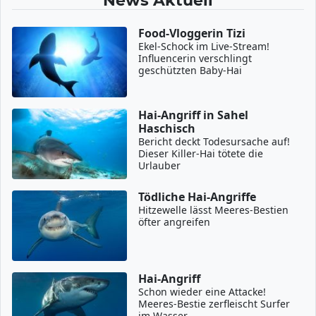
News Aktuell
Food-Vloggerin Tizi
Ekel-Schock im Live-Stream!
Influencerin verschlingt
geschützten Baby-Hai
Hai-Angriff in Sahel
Haschisch
Bericht deckt Todesursache auf!
Dieser Killer-Hai tötete die
Urlauber
Tödliche Hai-Angriffe
Hitzewelle lässt Meeres-Bestien
öfter angreifen
Hai-Angriff
Schon wieder eine Attacke!
Meeres-Bestie zerfleischt Surfer
im Wasser