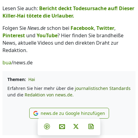
Lesen Sie auch:
Bericht deckt Todesursache auf! Dieser
Killer-Hai tötete die Urlauber.
Folgen Sie
News.de
schon bei
Facebook
,
Twitter
,
Pinterest
und
YouTube
? Hier finden Sie brandheiße
News, aktuelle Videos und den direkten Draht zur
Redaktion.
bua
/news.de
Themen:
Hai
Erfahren Sie hier mehr über die
journalistischen Standards
und die
Redaktion von news.de.
news.de zu Google hinzufügen
news.de zu Google hinzufüg
Teilen auf Facebook
Teilen auf Whatsapp
Teilen auf Telegram
Teilen auf Pinterest
Per E-Mail teilen
Post auf X
Newsletter abonni