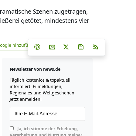
dramatische Szenen zugetragen,
ießerei getötet, mindestens vier
Teilen auf Facebook
Teilen auf Whatsapp
Teilen auf Telegram
Google hinzufügen
Teilen auf Pinterest
Per E-Mail teilen
Post auf X
Newsletter abonniere
RSS
news.de zu Google hinzufügen
Newsletter von news.de
Täglich kostenlos & topaktuell
informiert: Eilmeldungen,
Regionales und Weltgeschehen.
Jetzt anmelden!
Ja, ich stimme der Erhebung,
Verarbeitung und Nutzung meiner