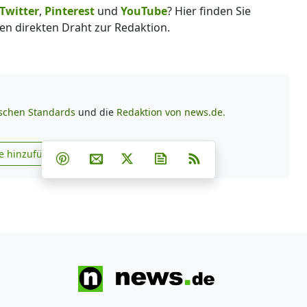
Twitter
,
Pinterest
und
YouTube
? Hier finden Sie
en direkten Draht zur Redaktion.
ischen Standards
und die
Redaktion von news.de.
Teilen auf Facebook
Teilen auf Whatsapp
Teilen auf Telegram
e hinzufügen
Teilen auf Pinterest
Per E-Mail teilen
Post auf X
Newsletter abonnieren
RSS
s.de zu Google hinzufügen