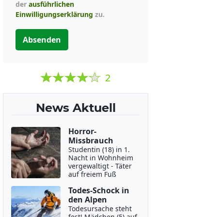
der
ausführlichen
Einwilligungserklärung
zu.
Absenden
2
News Aktuell
Horror-
Missbrauch
Studentin (18) in 1.
Nacht in Wohnheim
vergewaltigt - Täter
auf freiem Fuß
Todes-Schock in
den Alpen
Todesursache steht
fest! Mädchen (5) auf