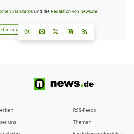
ischen Standards
und die
Redaktion von news.de.
Teilen auf Facebook
Teilen auf Whatsapp
Teilen auf Telegram
e hinzufügen
Teilen auf Pinterest
Per E-Mail teilen
Post auf X
Newsletter abonnieren
RSS
s.de zu Google hinzufügen
erben
RSS-Feeds
ber uns
Themen
ewsletter
Nachrichtenüberblick