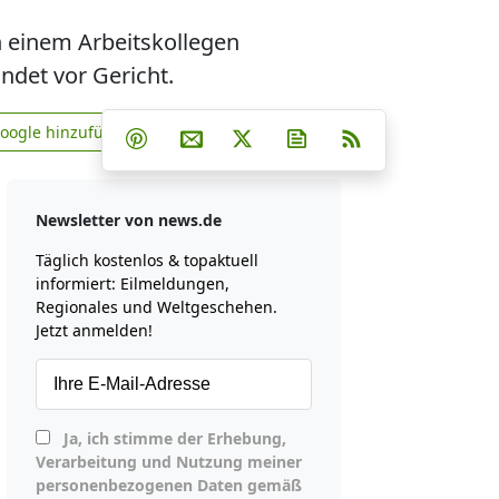
n einem Arbeitskollegen
ndet vor Gericht.
Teilen auf Facebook
Teilen auf Whatsapp
Teilen auf Telegram
Google hinzufügen
Teilen auf Pinterest
Per E-Mail teilen
Post auf X
Newsletter abonniere
RSS
news.de zu Google hinzufügen
Newsletter von news.de
Täglich kostenlos & topaktuell
informiert: Eilmeldungen,
Regionales und Weltgeschehen.
Jetzt anmelden!
Ja, ich stimme der Erhebung,
Verarbeitung und Nutzung meiner
personenbezogenen Daten gemäß